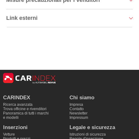
Misure precauzionali per i venditori
Link esterni
CARINDEX
Chi siamo
Ricerca avanzata
Impresa
Trova officine e rivenditori
Contatto
Panoramica di tutti i marchi
Newsletter
e modelli
Impressum
Inserzioni
Legale e sicurezza
Vetture
Istruzioni di sicurezza
Prodotti e prezzi
Regole d'inserzione