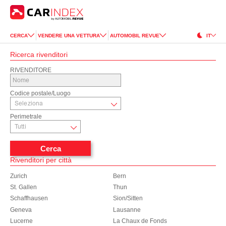
CERCA
VENDERE UNA VETTURA
AUTOMOBIL REVUE
IT
Ricerca rivenditori
RIVENDITORE
Codice postale/Luogo
Perimetrale
Cerca
Rivenditori per città
Zurich
Bern
St. Gallen
Thun
Schaffhausen
Sion/Sitten
Geneva
Lausanne
Lucerne
La Chaux de Fonds