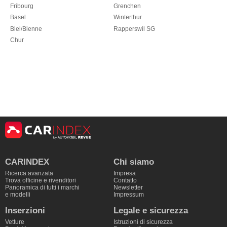
Fribourg
Grenchen
Basel
Winterthur
Biel/Bienne
Rapperswil SG
Chur
CARINDEX
Chi siamo
Ricerca avanzata
Impresa
Trova officine e rivenditori
Contatto
Panoramica di tutti i marchi
Newsletter
e modelli
Impressum
Inserzioni
Legale e sicurezza
Vetture
Istruzioni di sicurezza