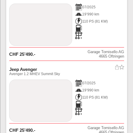
07
/
2025
19’990 km
110 PS
(
81
KW)
Garage Tornisello AG
CHF
25’490
.-
4665
Oftringen
Jeep Avenger
Avenger 1.2 MHEV Summit Sky
07
/
2025
19’990 km
110 PS
(
81
KW)
Garage Tornisello AG
CHF
25’490
.-
4665
Oftringen