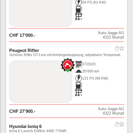
84 PS
(
62
KW)
Auto-Jegge AG
CHF
17’000
.-
4322
Mumpf
Peugeot Rifter
Schöner Rifter GT-Line mit Anhängerkupplung, adpativem Tempomat und div. Assistenten. Preis inkl. Ablieferungspauschale (Fahrzeug noch in Aufbereitung)
07
/
2020
30’600 km
131 PS
(
96
KW)
Auto-Jegge AG
CHF
27’900
.-
4322
Mumpf
Hyundai Ioniq 6
Ioniq 6 Launch Edition 4WD 77kWh