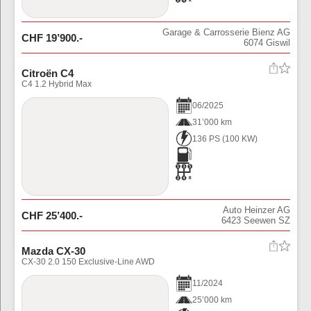
Garage & Carrosserie Bienz AG
CHF
19’900
.-
6074
Giswil
Citroën C4
C4 1.2 Hybrid Max
06
/
2025
31’000 km
136 PS
(
100
KW)
Auto Heinzer AG
CHF
25’400
.-
6423
Seewen SZ
Mazda CX-30
CX-30 2.0 150 Exclusive-Line AWD
11
/
2024
25’000 km