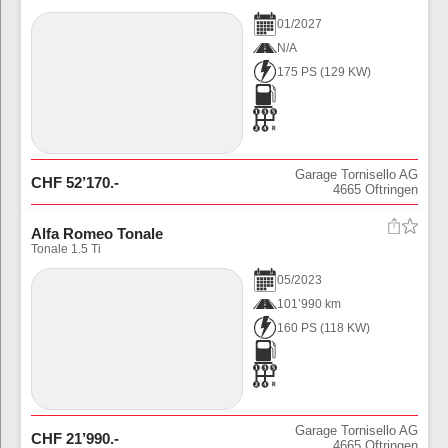
01
/
2027
N/A
175 PS
(
129
KW)
Garage Tornisello AG
CHF
52’170
.-
4665
Oftringen
Alfa Romeo Tonale
Tonale 1.5 Ti
05
/
2023
101’990 km
160 PS
(
118
KW)
Garage Tornisello AG
CHF
21’990
.-
4665
Oftringen