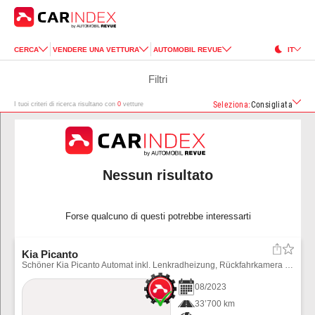
CERCA
VENDERE UNA VETTURA
AUTOMOBIL REVUE
IT
Filtri
Seleziona
:
Consigliata
I tuoi criteri di ricerca risultano con
0
vetture
Nessun risultato
Forse qualcuno di questi potrebbe interessarti
Kia Picanto
Schöner Kia Picanto Automat inkl. Lenkradheizung, Rückfahrkamera usw. Winterräder können für CHF 900.-- bezogen werden.
08
/
2023
33’700 km