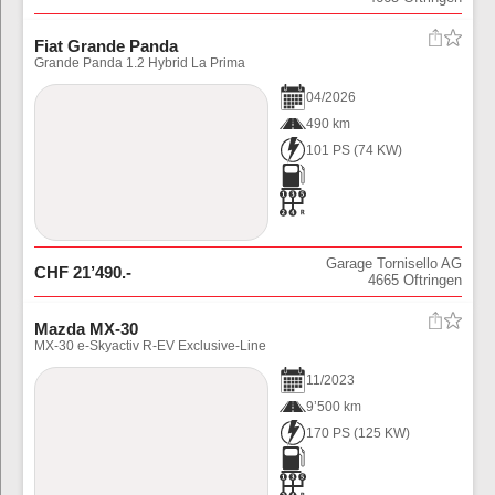
Fiat Grande Panda
Grande Panda 1.2 Hybrid La Prima
04
/
2026
490 km
101 PS
(
74
KW)
Garage Tornisello AG
CHF
21’490
.-
4665
Oftringen
Mazda MX-30
MX-30 e-Skyactiv R-EV Exclusive-Line
11
/
2023
9’500 km
170 PS
(
125
KW)