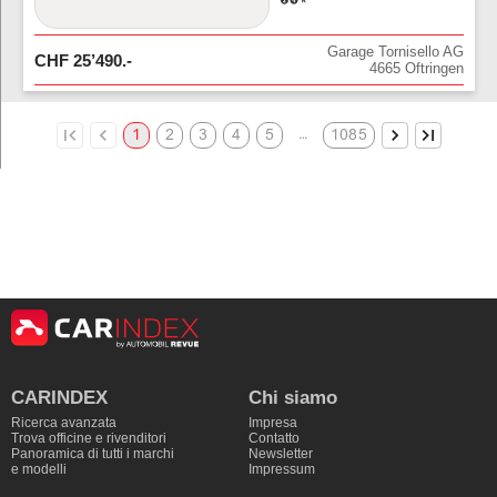
Garage Tornisello AG
CHF
25’490
.-
4665
Oftringen
…
1
2
3
4
5
1085
CARINDEX
Chi siamo
Ricerca avanzata
Impresa
Trova officine e rivenditori
Contatto
Panoramica di tutti i marchi
Newsletter
e modelli
Impressum