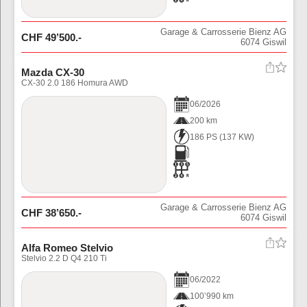
Garage & Carrosserie Bienz AG
CHF
49’500
.-
6074
Giswil
Mazda CX-30
CX-30 2.0 186 Homura AWD
06
/
2026
200 km
186 PS
(
137
KW)
Garage & Carrosserie Bienz AG
CHF
38’650
.-
6074
Giswil
Alfa Romeo Stelvio
Stelvio 2.2 D Q4 210 Ti
06
/
2022
100’990 km