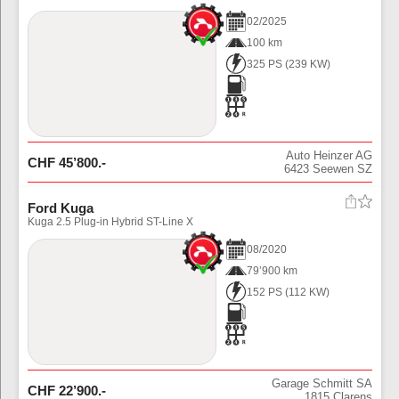
02
/
2025
100 km
325 PS
(
239
KW)
Auto Heinzer AG
CHF
45’800
.-
6423
Seewen SZ
Ford Kuga
Kuga 2.5 Plug-in Hybrid ST-Line X
08
/
2020
79’900 km
152 PS
(
112
KW)
Garage Schmitt SA
CHF
22’900
.-
1815
Clarens