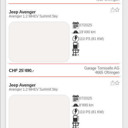
Jeep Avenger
Avenger 1.2 MHEV Summit Sky
07
/
2025
19’490 km
110 PS
(
81
KW)
Garage Tornisello AG
CHF
25’490
.-
4665
Oftringen
Jeep Avenger
Avenger 1.2 MHEV Summit Sky
07
/
2025
8’990 km
110 PS
(
81
KW)