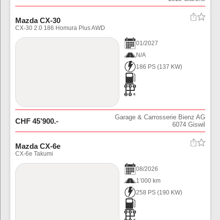
Mazda CX-30
CX-30 2.0 186 Homura Plus AWD
01
/
2027
N/A
186 PS
(
137
KW)
Garage & Carrosserie Bienz AG
CHF
45’900
.-
6074
Giswil
Mazda CX-6e
CX-6e Takumi
08
/
2026
1’000 km
258 PS
(
190
KW)