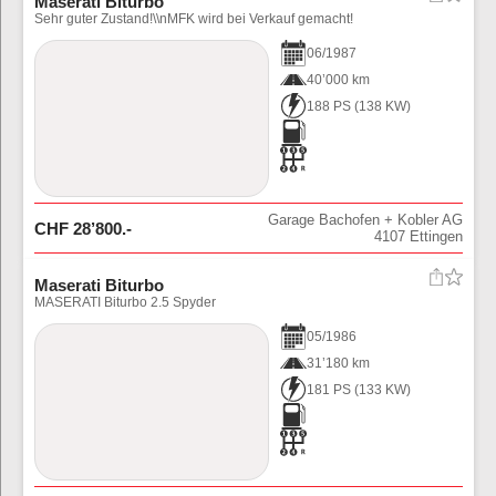
Maserati Biturbo
Sehr guter Zustand!\\nMFK wird bei Verkauf gemacht!
06
/
1987
40’000 km
188 PS
(
138
KW)
Garage Bachofen + Kobler AG
CHF
28’800
.-
4107
Ettingen
Maserati Biturbo
MASERATI Biturbo 2.5 Spyder
05
/
1986
31’180 km
181 PS
(
133
KW)