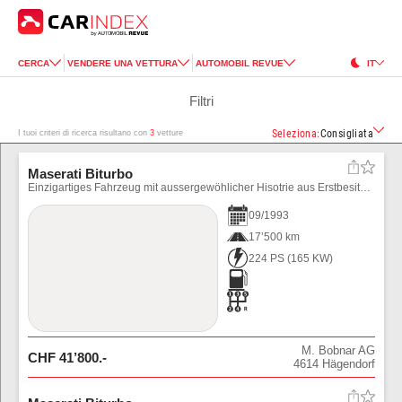
CERCA
VENDERE UNA VETTURA
AUTOMOBIL REVUE
IT
Filtri
Seleziona
:
Consigliata
I tuoi criteri di ricerca risultano con
3
vetture
Maserati Biturbo
Einzigartiges Fahrzeug mit aussergewöhlicher Hisotrie aus Erstbesitz mit Veteranenstatus.\\nEinzig angebotener Spyder in der CH mit automatischem Getriebe.
09
/
1993
17’500 km
224 PS
(
165
KW)
M. Bobnar AG
CHF
41’800
.-
4614
Hägendorf