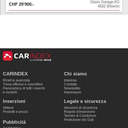
Oasis Garage AG
CHF
29’900
.-
4562
Biberist
CARINDEX
Chi siamo
Ricerca avanzata
Impresa
Trova officine e rivenditori
Contatto
Panoramica di tutti i marchi
Newsletter
e modelli
Impressum
Inserzioni
Legale e sicurezza
Vetture
Istruzioni di sicurezza
Prodotti e prezzi
Regole d'inserzione
Termini & Condizioni
Protezione dei Dati
Pubblicità