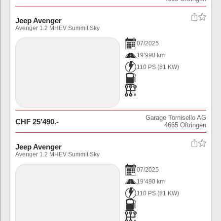
Jeep Avenger
Avenger 1.2 MHEV Summit Sky
07
/
2025
19’990 km
110 PS
(
81
KW)
Garage Tornisello AG
CHF
25’490
.-
4665
Oftringen
Jeep Avenger
Avenger 1.2 MHEV Summit Sky
07
/
2025
19’490 km
110 PS
(
81
KW)