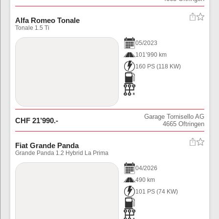
Alfa Romeo Tonale
Tonale 1.5 Ti
05
/
2023
101’990 km
160 PS
(
118
KW)
Garage Tornisello AG
CHF
21’990
.-
4665
Oftringen
Fiat Grande Panda
Grande Panda 1.2 Hybrid La Prima
04
/
2026
490 km
101 PS
(
74
KW)