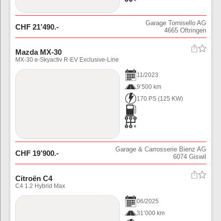
Garage Tornisello AG
CHF
21’490
.-
4665
Oftringen
Mazda MX-30
MX-30 e-Skyactiv R-EV Exclusive-Line
11
/
2023
9’500 km
170 PS
(
125
KW)
Garage & Carrosserie Bienz AG
CHF
19’900
.-
6074
Giswil
Citroën C4
C4 1.2 Hybrid Max
06
/
2025
31’000 km