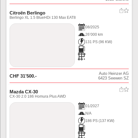
Citroën Berlingo
Berlingo XL 1.5 BlueHDi 130 Max EAT8
08
/
2025
26’000 km
131 PS
(
96
KW)
Auto Heinzer AG
CHF
31’500
.-
6423
Seewen SZ
Mazda CX-30
CX-30 2.0 186 Homura Plus AWD
01
/
2027
N/A
186 PS
(
137
KW)