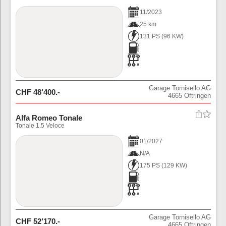
11
/
2023
25 km
131 PS
(
96
KW)
Garage Tornisello AG
CHF
48’400
.-
4665
Oftringen
Alfa Romeo Tonale
Tonale 1.5 Veloce
01
/
2027
N/A
175 PS
(
129
KW)
Garage Tornisello AG
CHF
52’170
.-
4665
Oftringen