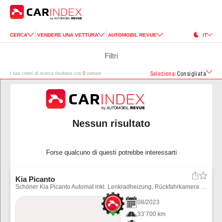
CERCA
VENDERE UNA VETTURA
AUTOMOBIL REVUE
IT
Filtri
Seleziona
:
Consigliata
I tuoi criteri di ricerca risultano con
0
vetture
Nessun risultato
Forse qualcuno di questi potrebbe interessarti
Kia Picanto
Schöner Kia Picanto Automat inkl. Lenkradheizung, Rückfahrkamera usw. Winterräder können für CHF 900.-- bezogen werden.
08
/
2023
33’700 km