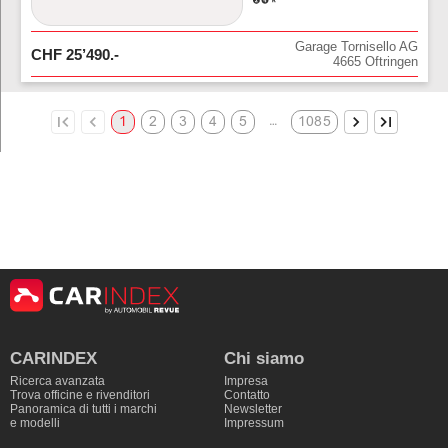
Garage Tornisello AG
CHF
25’490
.-
4665
Oftringen
…
1
2
3
4
5
1085
CARINDEX
Chi siamo
Ricerca avanzata
Impresa
Trova officine e rivenditori
Contatto
Panoramica di tutti i marchi
Newsletter
e modelli
Impressum