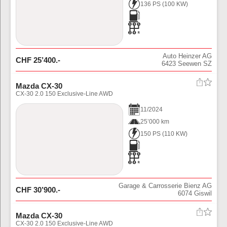
136 PS
(
100
KW)
Auto Heinzer AG
CHF
25’400
.-
6423
Seewen SZ
Mazda CX-30
CX-30 2.0 150 Exclusive-Line AWD
11
/
2024
25’000 km
150 PS
(
110
KW)
Garage & Carrosserie Bienz AG
CHF
30’900
.-
6074
Giswil
Mazda CX-30
CX-30 2.0 150 Exclusive-Line AWD