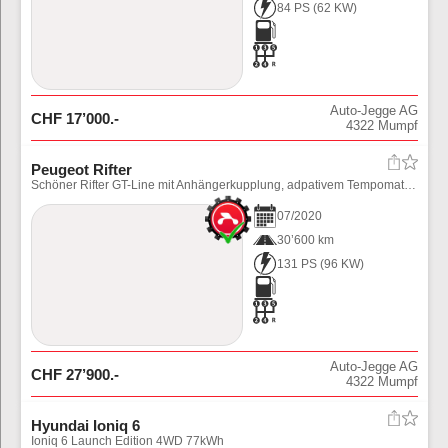
84 PS
(
62
KW)
Auto-Jegge AG
CHF
17’000
.-
4322
Mumpf
Peugeot Rifter
Schöner Rifter GT-Line mit Anhängerkupplung, adpativem Tempomat und div. Assistenten. Preis inkl. Ablieferungspauschale (Fahrzeug noch in Aufbereitung)
07
/
2020
30’600 km
131 PS
(
96
KW)
Auto-Jegge AG
CHF
27’900
.-
4322
Mumpf
Hyundai Ioniq 6
Ioniq 6 Launch Edition 4WD 77kWh