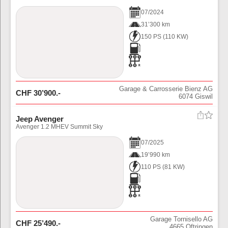
07
/
2024
31’300 km
150 PS
(
110
KW)
Garage & Carrosserie Bienz AG
CHF
30’900
.-
6074
Giswil
Jeep Avenger
Avenger 1.2 MHEV Summit Sky
07
/
2025
19’990 km
110 PS
(
81
KW)
Garage Tornisello AG
CHF
25’490
.-
4665
Oftringen