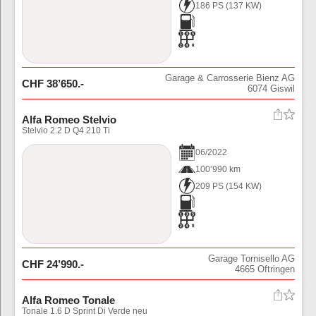
186 PS
(
137
KW)
Garage & Carrosserie Bienz AG
CHF
38’650
.-
6074
Giswil
Alfa Romeo Stelvio
Stelvio 2.2 D Q4 210 Ti
06
/
2022
100’990 km
209 PS
(
154
KW)
Garage Tornisello AG
CHF
24’990
.-
4665
Oftringen
Alfa Romeo Tonale
Tonale 1.6 D Sprint Di Verde neu