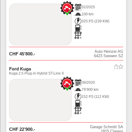
02
/
2025
100 km
325 PS
(
239
KW)
Auto Heinzer AG
CHF
45’800
.-
6423
Seewen SZ
Ford Kuga
Kuga 2.5 Plug-in Hybrid ST-Line X
08
/
2020
79’900 km
152 PS
(
112
KW)
Garage Schmitt SA
CHF
22’900
.-
1815
Clarens