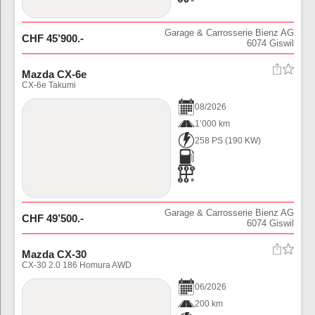
Garage & Carrosserie Bienz AG
CHF
45’900
.-
6074
Giswil
Mazda CX-6e
CX-6e Takumi
08
/
2026
1’000 km
258 PS
(
190
KW)
Garage & Carrosserie Bienz AG
CHF
49’500
.-
6074
Giswil
Mazda CX-30
CX-30 2.0 186 Homura AWD
06
/
2026
200 km