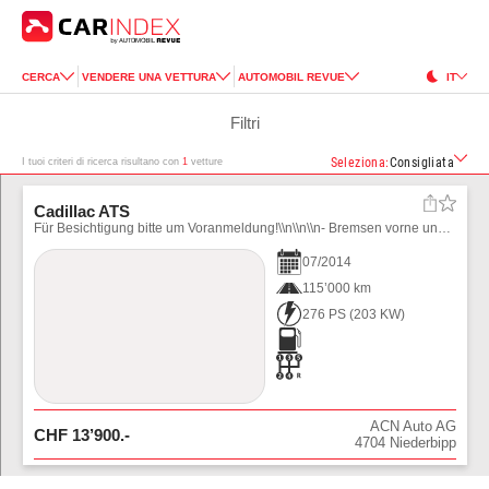
CERCA
VENDERE UNA VETTURA
AUTOMOBIL REVUE
IT
Filtri
Seleziona
:
Consigliata
I tuoi criteri di ricerca risultano con
1
vetture
Cadillac ATS
Für Besichtigung bitte um Voranmeldung!\\n\\n\\n- Bremsen vorne und hinten komplett neu!
07
/
2014
115’000 km
276 PS
(
203
KW)
ACN Auto AG
CHF
13’900
.-
4704
Niederbipp