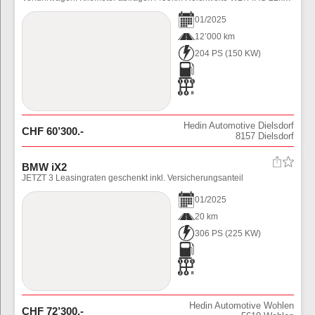
01
/
2025
12’000 km
204 PS
(
150
KW)
Hedin Automotive Dielsdorf
CHF
60’300
.-
8157
Dielsdorf
BMW iX2
JETZT 3 Leasingraten geschenkt inkl. Versicherungsanteil
01
/
2025
20 km
306 PS
(
225
KW)
Hedin Automotive Wohlen
CHF
72’300
.-