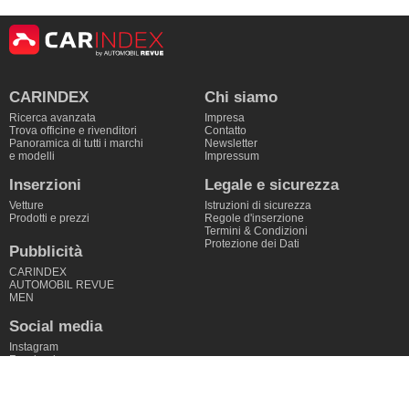
CARINDEX
Chi siamo
Ricerca avanzata
Impresa
Trova officine e rivenditori
Contatto
Panoramica di tutti i marchi
Newsletter
e modelli
Impressum
Inserzioni
Legale e sicurezza
Vetture
Istruzioni di sicurezza
Prodotti e prezzi
Regole d'inserzione
Termini & Condizioni
Protezione dei Dati
Pubblicità
CARINDEX
AUTOMOBIL REVUE
MEN
Social media
Instagram
Facebook
Linkedin
Youtube