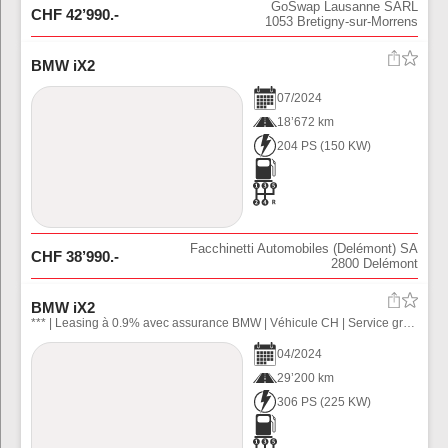
GoSwap Lausanne SARL
CHF
42’990
.-
1053
Bretigny-sur-Morrens
BMW iX2
07
/
2024
18’672 km
204 PS
(
150
KW)
Facchinetti Automobiles (Delémont) SA
CHF
38’990
.-
2800
Delémont
BMW iX2
*** | Leasing à 0.9% avec assurance BMW | Véhicule CH | Service gratuit: 10 ans ou 100'000 km | *** - Volant chauffant - Chauffage des sièges conducteur et passager avant
04
/
2024
29’200 km
306 PS
(
225
KW)