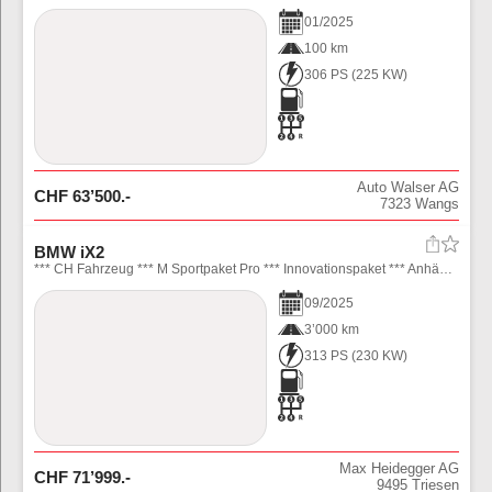
01
/
2025
100 km
306 PS
(
225
KW)
Auto Walser AG
CHF
63’500
.-
7323
Wangs
BMW iX2
*** CH Fahrzeug *** M Sportpaket Pro *** Innovationspaket *** Anhängerkupplung *** Komfort Paket ***\\n\\n
09
/
2025
3’000 km
313 PS
(
230
KW)
Max Heidegger AG
CHF
71’999
.-
9495
Triesen