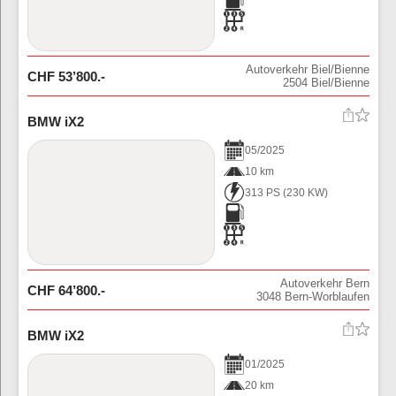
Autoverkehr Biel/Bienne
CHF
53’800
.-
2504
Biel/Bienne
BMW iX2
05
/
2025
10 km
313 PS
(
230
KW)
Autoverkehr Bern
CHF
64’800
.-
3048
Bern-Worblaufen
BMW iX2
01
/
2025
20 km