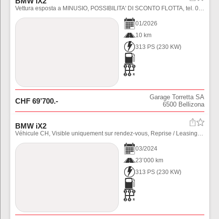
BMW iX2
Vettura esposta a MINUSIO, POSSIBILITA' DI SCONTO FLOTTA, tel. 091 735 89 31 - TASSO LEASING DA 0.9%
01
/
2026
10 km
313 PS
(
230
KW)
Garage Torretta SA
CHF
69’700
.-
6500
Bellizona
BMW iX2
Véhicule CH, Visible uniquement sur rendez-vous, Reprise / Leasing / Garantie possible - 078 400 01 19 / 078 219 07 77
03
/
2024
23’000 km
313 PS
(
230
KW)