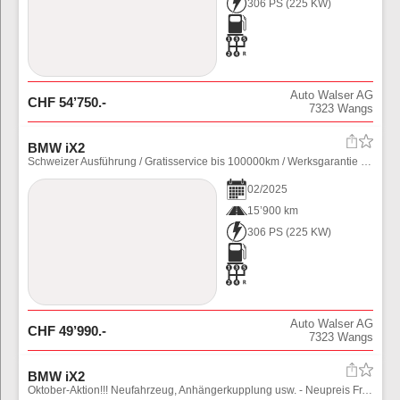
306 PS
(
225
KW)
Auto Walser AG
CHF
54’750
.-
7323
Wangs
BMW iX2
Schweizer Ausführung / Gratisservice bis 100000km / Werksgarantie / Alu Winterräder / Anhängevorrichtung / NP 88370.--
02
/
2025
15’900 km
306 PS
(
225
KW)
Auto Walser AG
CHF
49’990
.-
7323
Wangs
BMW iX2
Oktober-Aktion!!! Neufahrzeug, Anhängerkupplung usw. - Neupreis Fr. 80'310.--, 0.9% Leasing!