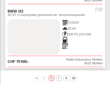
5610
Wohlen
BMW iX2
JETZT 3 Leasingraten geschenkt inkl. Versicherungsanteil
01
/
2025
20 km
306 PS
(
225
KW)
Hedin Automotive Wohlen
CHF
70’600
.-
5610
Wohlen
1
2