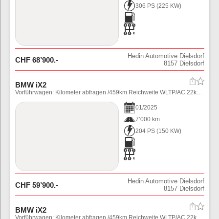
306 PS
(
225
KW)
Hedin Automotive Dielsdorf
CHF
68’900
.-
8157
Dielsdorf
BMW iX2
Vorführwagen: Kilometer abfragen /459km Reichweite WLTP/AC 22kW, DC bis zu 130 kW/ 6.30h AC 0-100% / 29min DC 10-80%
01
/
2025
7’000 km
204 PS
(
150
KW)
Hedin Automotive Dielsdorf
CHF
59’900
.-
8157
Dielsdorf
BMW iX2
Vorführwagen: Kilometer abfragen /459km Reichweite WLTP/AC 22kW, DC bis zu 130 kW/ 6.30h AC 0-100% / 29min DC 10-80%