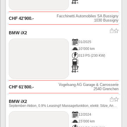
Facchinetti Automobiles SA Bussigny
CHF
42’900
.-
1030
Bussigny
BMW iX2
01
/
2025
10’000 km
313 PS
(
230
KW)
Vogelsang AG Garage & Carrosserie
CHF
61’800
.-
2540
Grenchen
BMW iX2
September-Aktion, 0.9% Leasing!! Massagefunktion, elektr. Sitze, Anhängerkupplung!! Neupreis über CHF 80000.-- !!!
12
/
2024
15’000 km