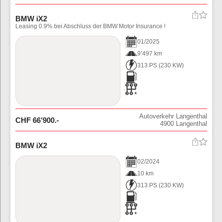
BMW iX2
Leasing 0.9% bei Abschluss der BMW Motor Insurance !
01
/
2025
9’497 km
313 PS
(
230
KW)
Autoverkehr Langenthal
CHF
66’900
.-
4900
Langenthal
BMW iX2
02
/
2024
10 km
313 PS
(
230
KW)