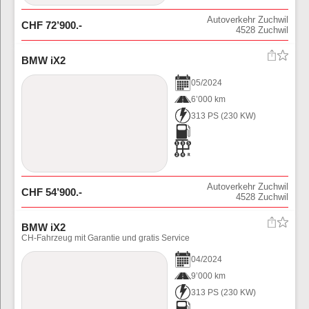
Autoverkehr Zuchwil
CHF
72’900
.-
4528
Zuchwil
BMW iX2
05
/
2024
6’000 km
313 PS
(
230
KW)
Autoverkehr Zuchwil
CHF
54’900
.-
4528
Zuchwil
BMW iX2
CH-Fahrzeug mit Garantie und gratis Service
04
/
2024
9’000 km
313 PS
(
230
KW)