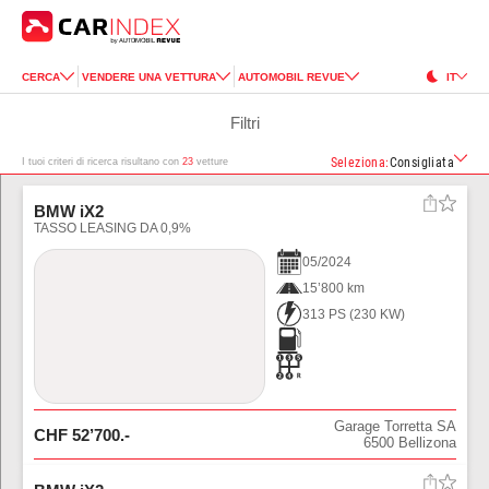
CERCA
VENDERE UNA VETTURA
AUTOMOBIL REVUE
IT
Filtri
Seleziona
:
Consigliata
I tuoi criteri di ricerca risultano con
23
vetture
BMW iX2
TASSO LEASING DA 0,9%
05
/
2024
15’800 km
313 PS
(
230
KW)
Garage Torretta SA
CHF
52’700
.-
6500
Bellizona