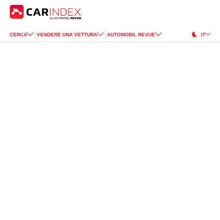
CERCA
VENDERE UNA VETTURA
AUTOMOBIL REVUE
IT
Citroën
C8
for Sale