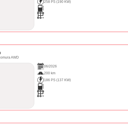
258 PS
(
190
KW)
0
 Homura AWD
06
/
2026
200 km
186 PS
(
137
KW)