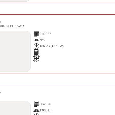
0
Homura Plus AWD
01
/
2027
N/A
186 PS
(
137
KW)
e
08
/
2026
1’000 km