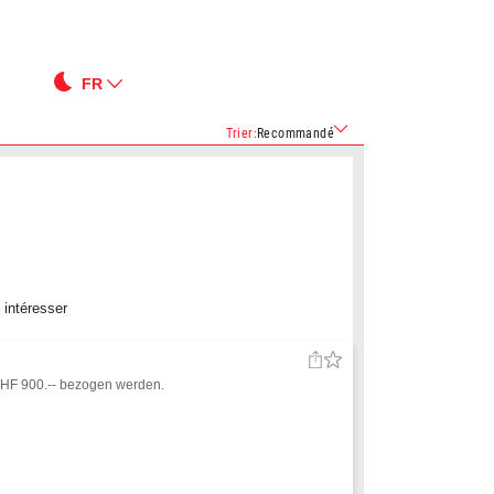
FR
Trier
:
Recommandé
 intéresser
CHF 900.-- bezogen werden.