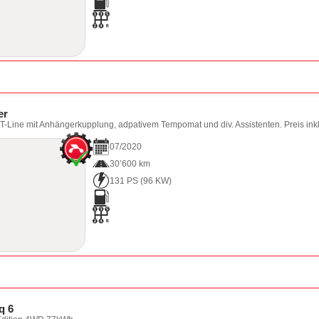
er
T-Line mit Anhängerkupplung, adpativem Tempomat und div. Assistenten. Preis ink
07
/
2020
30’600 km
131 PS
(
96
KW)
q 6