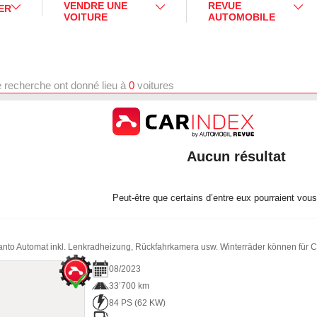
VENDRE UNE
REVUE
ER
VOITURE
AUTOMOBILE
e recherche ont donné lieu à
0
voitures
Aucun résultat
Peut-être que certains d’entre eux pourraient vous
anto Automat inkl. Lenkradheizung, Rückfahrkamera usw. Winterräder können für 
08
/
2023
33’700 km
84 PS
(
62
KW)