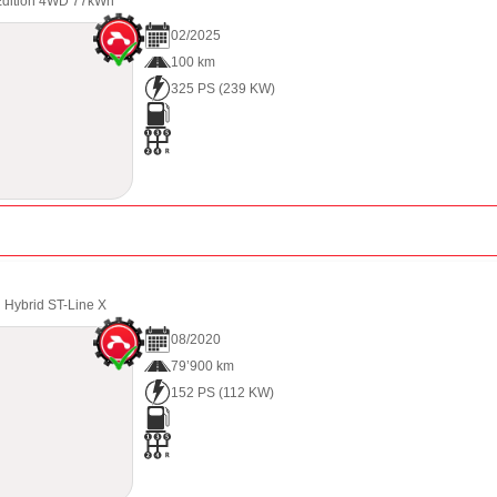
 Edition 4WD 77kWh
02
/
2025
100 km
325 PS
(
239
KW)
n Hybrid ST-Line X
08
/
2020
79’900 km
152 PS
(
112
KW)