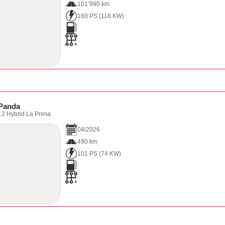
101’990 km
160 PS
(
118
KW)
 Panda
2 Hybrid La Prima
04
/
2026
490 km
101 PS
(
74
KW)