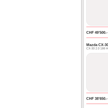
CHF
49’500
.-
Mazda CX-3
CX-30 2.0 186
CHF
38’650
.-