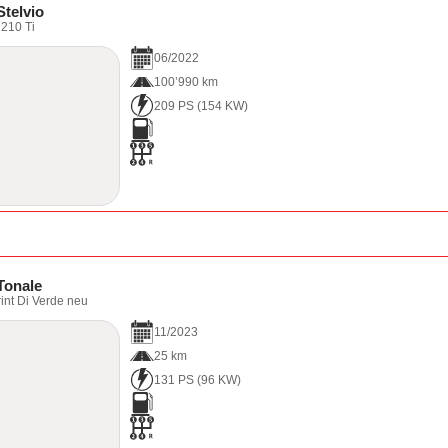
telvio
 210 Ti
06
/
2022
100’990 km
209 PS
(
154
KW)
Tonale
int Di Verde neu
11
/
2023
25 km
131 PS
(
96
KW)