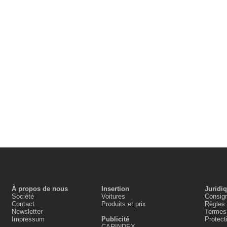
À propos de nous
Insertion
Juridi
Société
Voitures
Consign
Contact
Produits et prix
Règles 
Newsletter
Termes 
Impressum
Publicité
Protec
CARINDEX