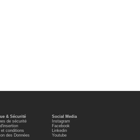
que & Sécurité
Social Media
es de sécurité
Instagram
d'insertion
Facebook
et conditions
Linkedin
tion des Données
Youtube