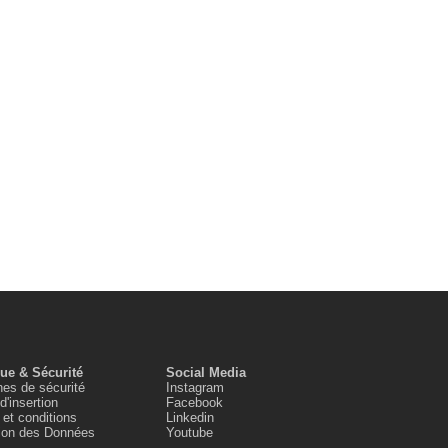
que & Sécurité
Social Media
es de sécurité
Instagram
d'insertion
Facebook
et conditions
Linkedin
tion des Données
Youtube