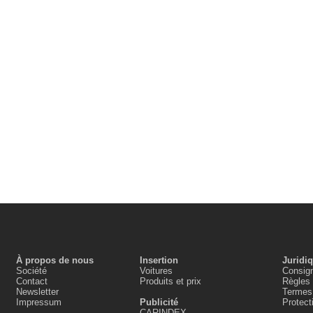
À propos de nous
Insertion
Juridi
Société
Voitures
Consign
Contact
Produits et prix
Règles 
Newsletter
Termes 
Impressum
Publicité
Protec
CARINDEX