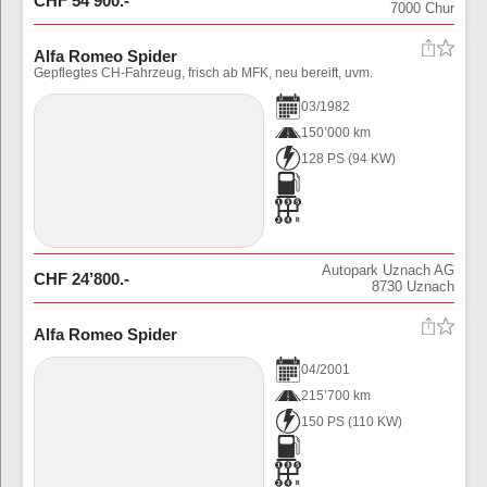
CHF
54’900
.-
7000
Chur
Alfa Romeo Spider
Gepflegtes CH-Fahrzeug, frisch ab MFK, neu bereift, uvm.
03
/
1982
150’000 km
128 PS
(
94
KW)
Autopark Uznach AG
CHF
24’800
.-
8730
Uznach
Alfa Romeo Spider
04
/
2001
215’700 km
150 PS
(
110
KW)