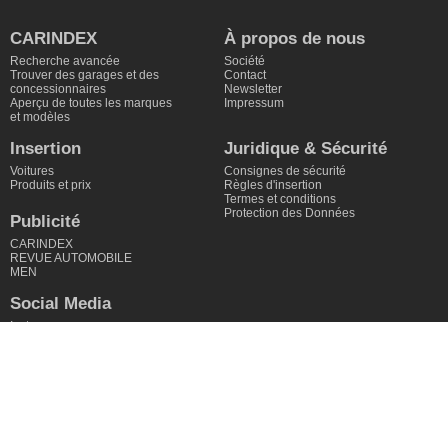
CARINDEX
À propos de nous
Recherche avancée
Société
Trouver des garages et des
Contact
concessionnaires
Newsletter
Aperçu de toutes les marques
Impressum
et modèles
Insertion
Juridique & Sécurité
Voitures
Consignes de sécurité
Produits et prix
Règles d'insertion
Termes et conditions
Protection des Données
Publicité
CARINDEX
REVUE AUTOMOBILE
MEN
Social Media
Instagram
Facebook
Linkedin
Youtube
CARINDEX by AUTOMOBIL REVUE – Achetez et vendez des voitures sur la
nouvelle place de marché en ligne suisse CARINDEX.
©
2026
,
de CARINDEX AG. Tous droits réservés.