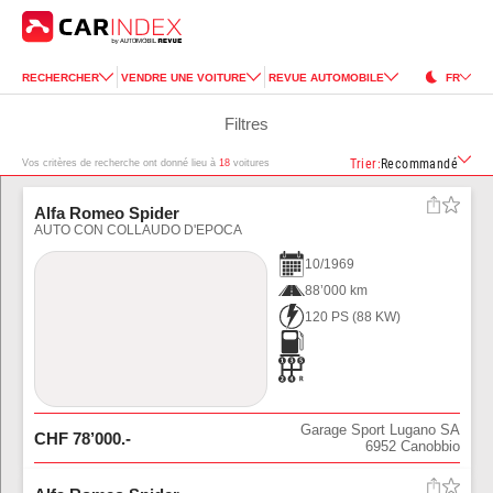
RECHERCHER
VENDRE UNE VOITURE
REVUE AUTOMOBILE
FR
Filtres
Trier
:
Recommandé
Vos critères de recherche ont donné lieu à
18
voitures
Alfa Romeo Spider
AUTO CON COLLAUDO D'EPOCA
10
/
1969
88’000 km
120 PS
(
88
KW)
Garage Sport Lugano SA
CHF
78’000
.-
6952
Canobbio