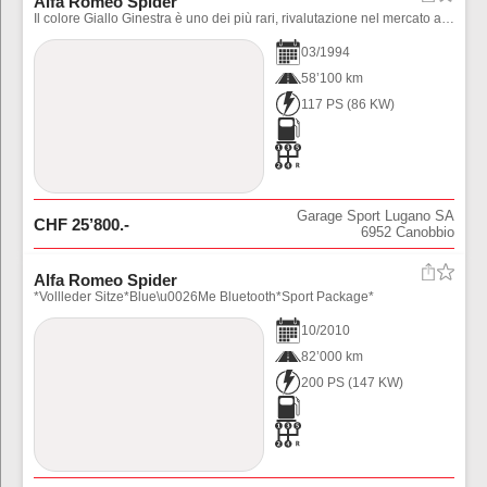
Alfa Romeo Spider
Il colore Giallo Ginestra è uno dei più rari, rivalutazione nel mercato assicurata.
03
/
1994
58’100 km
117 PS
(
86
KW)
Garage Sport Lugano SA
CHF
25’800
.-
6952
Canobbio
Alfa Romeo Spider
*Vollleder Sitze*Blue\u0026Me Bluetooth*Sport Package*
10
/
2010
82’000 km
200 PS
(
147
KW)