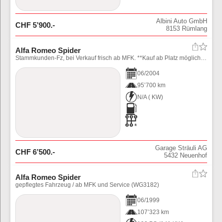
Albini Auto GmbH
CHF
5’900
.-
8153
Rümlang
Alfa Romeo Spider
Stammkunden-Fz, bei Verkauf frisch ab MFK. **Kauf ab Platz möglich** !
06
/
2004
95’700 km
N/A
(
KW)
Garage Sträuli AG
CHF
6’500
.-
5432
Neuenhof
Alfa Romeo Spider
gepflegtes Fahrzeug / ab MFK und Service (WG3182)
06
/
1999
107’323 km