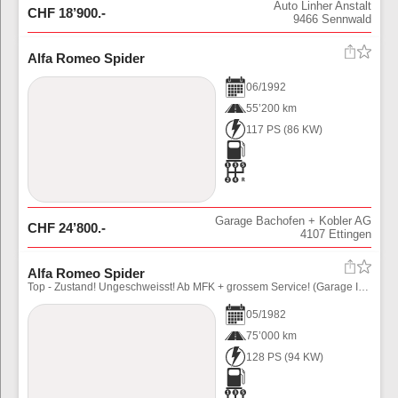
Auto Linher Anstalt
CHF
18’900
.-
9466
Sennwald
Alfa Romeo Spider
06
/
1992
55’200 km
117 PS
(
86
KW)
Garage Bachofen + Kobler AG
CHF
24’800
.-
4107
Ettingen
Alfa Romeo Spider
Top - Zustand! Ungeschweisst! Ab MFK + grossem Service! (Garage Ivo Salvadori Finish)\\nAuf Wunsch Veteraneneintrag möglich!
05
/
1982
75’000 km
128 PS
(
94
KW)