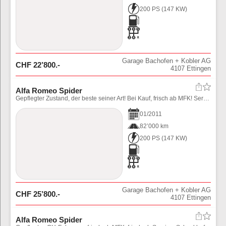
200 PS
(
147
KW)
Garage Bachofen + Kobler AG
CHF
22’800
.-
4107
Ettingen
Alfa Romeo Spider
Gepflegter Zustand, der beste seiner Art! Bei Kauf, frisch ab MFK! Service, Zahnriemen, Spanner, Wasserpumpe wurden ersetzt!
01
/
2011
82’000 km
200 PS
(
147
KW)
Garage Bachofen + Kobler AG
CHF
25’800
.-
4107
Ettingen
Alfa Romeo Spider