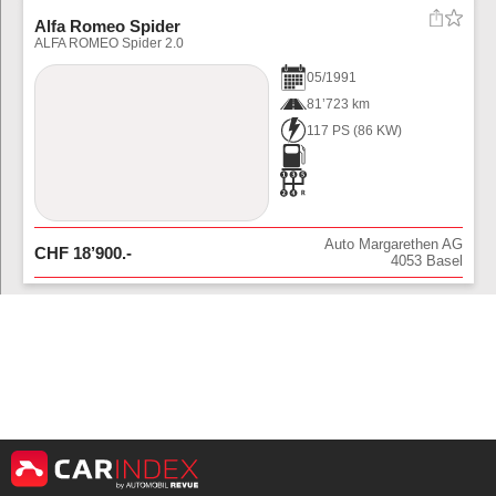
Alfa Romeo Spider
ALFA ROMEO Spider 2.0
05
/
1991
81’723 km
117 PS
(
86
KW)
Auto Margarethen AG
CHF
18’900
.-
4053
Basel