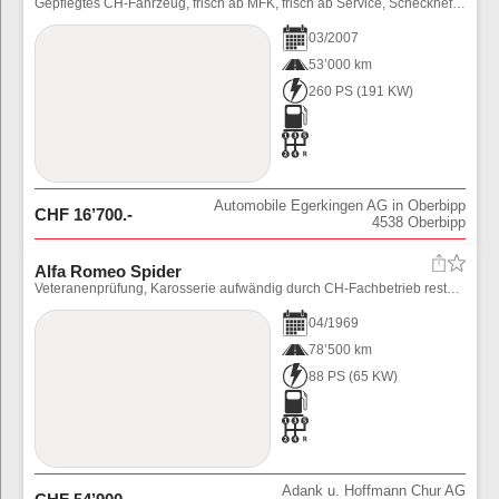
Gepflegtes CH-Fahrzeug, frisch ab MFK, frisch ab Service, Scheckheft gepflegt, 8-fach bereift auf Alufelgen, Bose Sound uvm.
03
/
2007
53’000 km
260 PS
(
191
KW)
Automobile Egerkingen AG in Oberbipp
CHF
16’700
.-
4538
Oberbipp
Alfa Romeo Spider
Veteranenprüfung, Karosserie aufwändig durch CH-Fachbetrieb restauriert, Mechanik revidiert, Belge für CHF 40'000.- vorhanden
04
/
1969
78’500 km
88 PS
(
65
KW)
Adank u. Hoffmann Chur AG