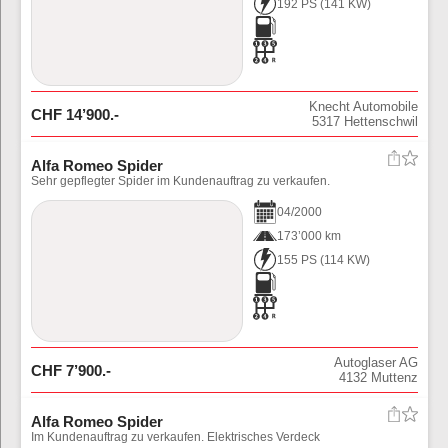
192 PS
(
141
KW)
Knecht Automobile
CHF
14’900
.-
5317
Hettenschwil
Alfa Romeo Spider
Sehr gepflegter Spider im Kundenauftrag zu verkaufen.
04
/
2000
173’000 km
155 PS
(
114
KW)
Autoglaser AG
CHF
7’900
.-
4132
Muttenz
Alfa Romeo Spider
Im Kundenauftrag zu verkaufen. Elektrisches Verdeck