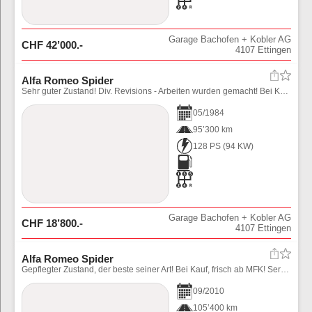
Garage Bachofen + Kobler AG
CHF
42’000
.-
4107
Ettingen
Alfa Romeo Spider
Sehr guter Zustand! Div. Revisions - Arbeiten wurden gemacht! Bei Kauf, frisch ab grossem Service + MFK! Ivo Salvadori Finish
05
/
1984
95’300 km
128 PS
(
94
KW)
Garage Bachofen + Kobler AG
CHF
18’800
.-
4107
Ettingen
Alfa Romeo Spider
Gepflegter Zustand, der beste seiner Art! Bei Kauf, frisch ab MFK! Service, Zahnriemen, Spanner, Rollen, Wasserpumpe ersetzt!
09
/
2010
105’400 km