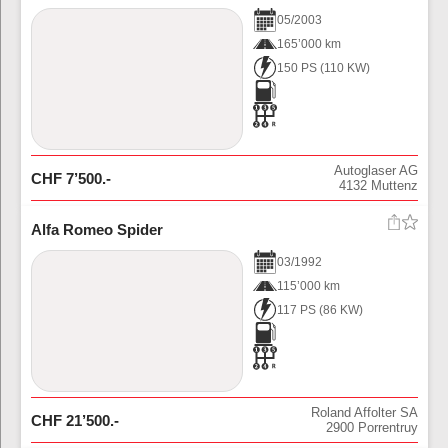
05
/
2003
165’000 km
150 PS
(
110
KW)
Autoglaser AG
CHF
7’500
.-
4132
Muttenz
Alfa Romeo Spider
03
/
1992
115’000 km
117 PS
(
86
KW)
Roland Affolter SA
CHF
21’500
.-
2900
Porrentruy