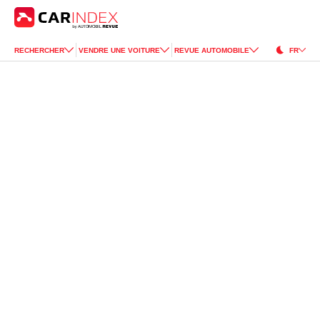
RECHERCHER
VENDRE UNE VOITURE
REVUE AUTOMOBILE
FR
Alfa Romeo
Spider
for Sale