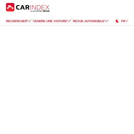
RECHERCHER
VENDRE UNE VOITURE
REVUE AUTOMOBILE
FR
BMW
for Sale