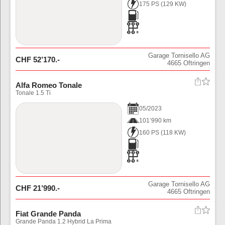
175 PS
(
129
KW)
Garage Tornisello AG
CHF
52’170
.-
4665
Oftringen
Alfa Romeo Tonale
Tonale 1.5 Ti
05
/
2023
101’990 km
160 PS
(
118
KW)
Garage Tornisello AG
CHF
21’990
.-
4665
Oftringen
Fiat Grande Panda
Grande Panda 1.2 Hybrid La Prima