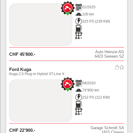
02
/
2025
100 km
325 PS
(
239
KW)
Auto Heinzer AG
CHF
45’800
.-
6423
Seewen SZ
Ford Kuga
Kuga 2.5 Plug-in Hybrid ST-Line X
08
/
2020
79’900 km
152 PS
(
112
KW)
Garage Schmitt SA
CHF
22’900
.-
1815
Clarens