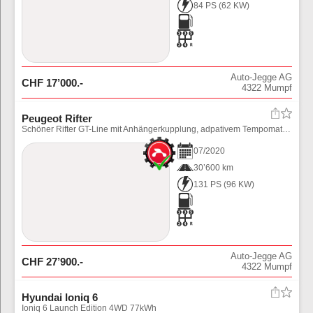
84 PS
(
62
KW)
Auto-Jegge AG
CHF
17’000
.-
4322
Mumpf
Peugeot Rifter
Schöner Rifter GT-Line mit Anhängerkupplung, adpativem Tempomat und div. Assistenten. Preis inkl. Ablieferungspauschale (Fahrzeug noch in Aufbereitung)
07
/
2020
30’600 km
131 PS
(
96
KW)
Auto-Jegge AG
CHF
27’900
.-
4322
Mumpf
Hyundai Ioniq 6
Ioniq 6 Launch Edition 4WD 77kWh