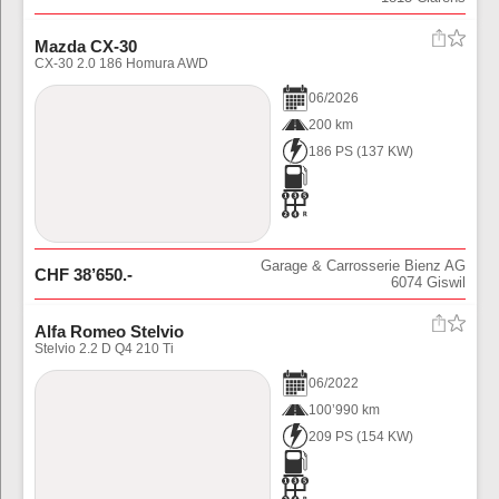
Mazda CX-30
CX-30 2.0 186 Homura AWD
06
/
2026
200 km
186 PS
(
137
KW)
Garage & Carrosserie Bienz AG
CHF
38’650
.-
6074
Giswil
Alfa Romeo Stelvio
Stelvio 2.2 D Q4 210 Ti
06
/
2022
100’990 km
209 PS
(
154
KW)