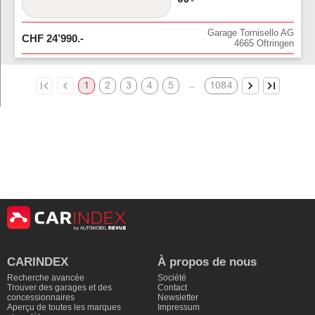
Garage Tornisello AG
CHF
24’990
.-
4665
Oftringen
…
1
2
3
4
5
1084
CARINDEX
À propos de nous
Recherche avancée
Société
Trouver des garages et des
Contact
concessionnaires
Newsletter
Aperçu de toutes les marques
Impressum