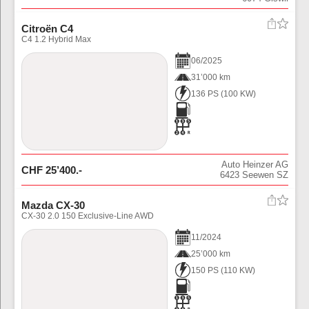
Citroën C4
C4 1.2 Hybrid Max
06
/
2025
31’000 km
136 PS
(
100
KW)
Auto Heinzer AG
CHF
25’400
.-
6423
Seewen SZ
Mazda CX-30
CX-30 2.0 150 Exclusive-Line AWD
11
/
2024
25’000 km
150 PS
(
110
KW)