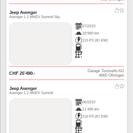
Jeep Avenger
Avenger 1.2 MHEV Summit Sky
07
/
2025
16’990 km
110 PS
(
81
KW)
Garage Tornisello AG
CHF
25’490
.-
4665
Oftringen
Jeep Avenger
Avenger 1.2 MHEV Summit
06
/
2025
21’490 km
110 PS
(
81
KW)