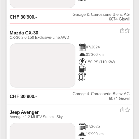
Garage & Carrosserie Bienz AG
CHF
30’900
.-
6074
Giswil
Mazda CX-30
CX-30 2.0 150 Exclusive-Line AWD
07
/
2024
31’300 km
150 PS
(
110
KW)
Garage & Carrosserie Bienz AG
CHF
30’900
.-
6074
Giswil
Jeep Avenger
Avenger 1.2 MHEV Summit Sky
07
/
2025
19’990 km