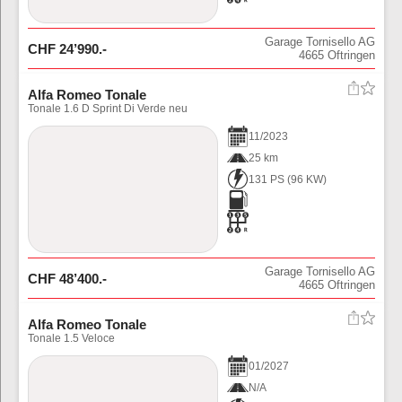
Garage Tornisello AG
CHF
24’990
.-
4665
Oftringen
Alfa Romeo Tonale
Tonale 1.6 D Sprint Di Verde neu
11
/
2023
25 km
131 PS
(
96
KW)
Garage Tornisello AG
CHF
48’400
.-
4665
Oftringen
Alfa Romeo Tonale
Tonale 1.5 Veloce
01
/
2027
N/A