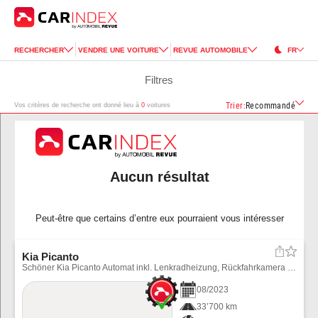
RECHERCHER
VENDRE UNE VOITURE
REVUE AUTOMOBILE
FR
Filtres
Trier
:
Recommandé
Vos critères de recherche ont donné lieu à
0
voitures
Aucun résultat
Peut-être que certains d’entre eux pourraient vous intéresser
Kia Picanto
Schöner Kia Picanto Automat inkl. Lenkradheizung, Rückfahrkamera usw. Winterräder können für CHF 900.-- bezogen werden.
08
/
2023
33’700 km