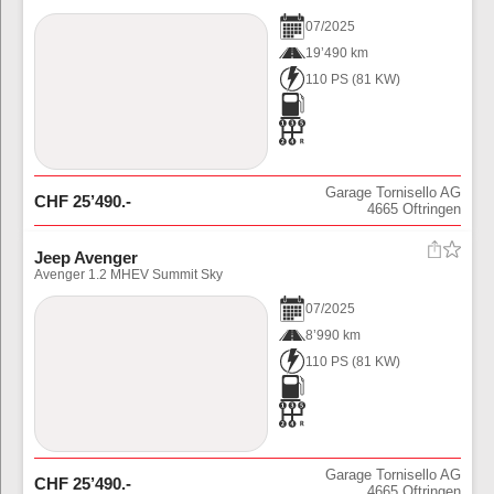
07
/
2025
19’490 km
110 PS
(
81
KW)
Garage Tornisello AG
CHF
25’490
.-
4665
Oftringen
Jeep Avenger
Avenger 1.2 MHEV Summit Sky
07
/
2025
8’990 km
110 PS
(
81
KW)
Garage Tornisello AG
CHF
25’490
.-
4665
Oftringen