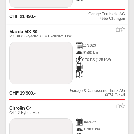
Garage Tornisello AG
CHF
21’490
.-
4665
Oftringen
Mazda MX-30
MX-30 e-Skyactiv R-EV Exclusive-Line
11
/
2023
9’500 km
170 PS
(
125
KW)
Garage & Carrosserie Bienz AG
CHF
19’900
.-
6074
Giswil
Citroën C4
C4 1.2 Hybrid Max
06
/
2025
31’000 km