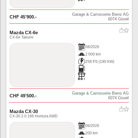
Garage & Carrosserie Bienz AG
CHF
45’900
.-
6074
Giswil
Mazda CX-6e
CX-6e Takumi
08
/
2026
1’000 km
258 PS
(
190
KW)
Garage & Carrosserie Bienz AG
CHF
49’500
.-
6074
Giswil
Mazda CX-30
CX-30 2.0 186 Homura AWD
06
/
2026
200 km