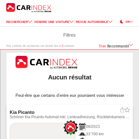
RECHERCHER
VENDRE UNE VOITURE
REVUE AUTOMOBILE
FR
Filtres
Trier
:
Recommandé
Vos critères de recherche ont donné lieu à
0
voitures
Aucun résultat
Peut-être que certains d’entre eux pourraient vous intéresser
Kia Picanto
Schöner Kia Picanto Automat inkl. Lenkradheizung, Rückfahrkamera usw. Winterräder können für CHF 900.-- bezogen werden.
08
/
2023
33’700 km