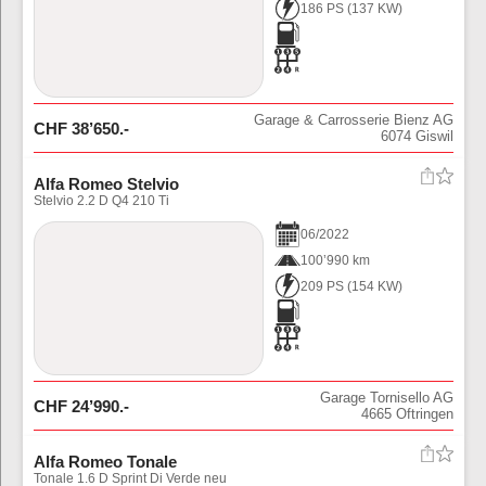
186 PS
(
137
KW)
Garage & Carrosserie Bienz AG
CHF
38’650
.-
6074
Giswil
Alfa Romeo Stelvio
Stelvio 2.2 D Q4 210 Ti
06
/
2022
100’990 km
209 PS
(
154
KW)
Garage Tornisello AG
CHF
24’990
.-
4665
Oftringen
Alfa Romeo Tonale
Tonale 1.6 D Sprint Di Verde neu