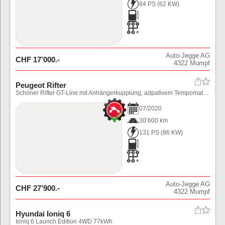
84 PS
(
62
KW)
Auto-Jegge AG
CHF
17’000
.-
4322
Mumpf
Peugeot Rifter
Schöner Rifter GT-Line mit Anhängerkupplung, adpativem Tempomat und div. Assistenten. Preis inkl. Ablieferungspauschale (Fahrzeug noch in Aufbereitung)
07
/
2020
30’600 km
131 PS
(
96
KW)
Auto-Jegge AG
CHF
27’900
.-
4322
Mumpf
Hyundai Ioniq 6
Ioniq 6 Launch Edition 4WD 77kWh