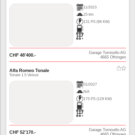
11
/
2023
25 km
131 PS
(
96
KW)
Garage Tornisello AG
CHF
48’400
.-
4665
Oftringen
Alfa Romeo Tonale
Tonale 1.5 Veloce
01
/
2027
N/A
175 PS
(
129
KW)
Garage Tornisello AG
CHF
52’170
.-
4665
Oftringen