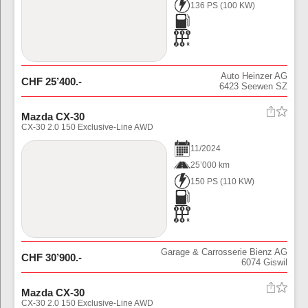
136 PS
(
100
KW)
Auto Heinzer AG
CHF
25’400
.-
6423
Seewen SZ
Mazda CX-30
CX-30 2.0 150 Exclusive-Line AWD
11
/
2024
25’000 km
150 PS
(
110
KW)
Garage & Carrosserie Bienz AG
CHF
30’900
.-
6074
Giswil
Mazda CX-30
CX-30 2.0 150 Exclusive-Line AWD