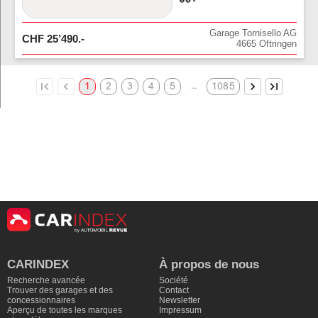
Garage Tornisello AG
CHF
25’490
.-
4665
Oftringen
…
1
2
3
4
5
1085
CARINDEX
À propos de nous
Recherche avancée
Société
Trouver des garages et des
Contact
concessionnaires
Newsletter
Aperçu de toutes les marques
Impressum