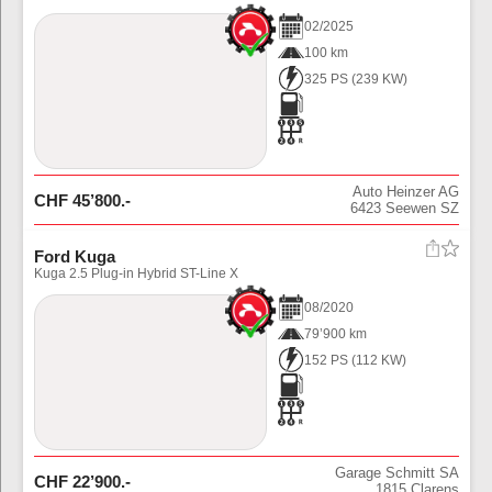
02
/
2025
100 km
325 PS
(
239
KW)
Auto Heinzer AG
CHF
45’800
.-
6423
Seewen SZ
Ford Kuga
Kuga 2.5 Plug-in Hybrid ST-Line X
08
/
2020
79’900 km
152 PS
(
112
KW)
Garage Schmitt SA
CHF
22’900
.-
1815
Clarens