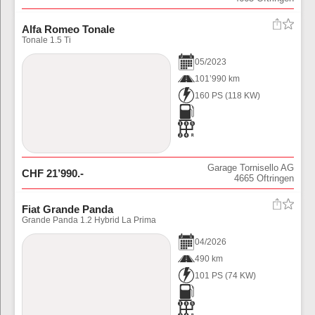
Alfa Romeo Tonale
Tonale 1.5 Ti
05
/
2023
101’990 km
160 PS
(
118
KW)
Garage Tornisello AG
CHF
21’990
.-
4665
Oftringen
Fiat Grande Panda
Grande Panda 1.2 Hybrid La Prima
04
/
2026
490 km
101 PS
(
74
KW)