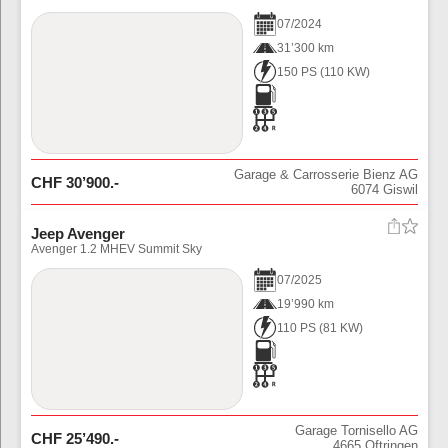
07
/
2024
31’300 km
150 PS
(
110
KW)
Garage & Carrosserie Bienz AG
CHF
30’900
.-
6074
Giswil
Jeep Avenger
Avenger 1.2 MHEV Summit Sky
07
/
2025
19’990 km
110 PS
(
81
KW)
Garage Tornisello AG
CHF
25’490
.-
4665
Oftringen