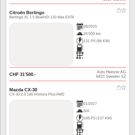
Citroën Berlingo
Berlingo XL 1.5 BlueHDi 130 Max EAT8
08
/
2025
26’000 km
131 PS
(
96
KW)
Auto Heinzer AG
CHF
31’500
.-
6423
Seewen SZ
Mazda CX-30
CX-30 2.0 186 Homura Plus AWD
01
/
2027
N/A
186 PS
(
137
KW)