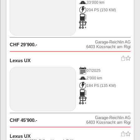
33’000 km
204 PS
(
150
KW)
Garage-Reichlin AG
CHF
29’900
.-
6403
Küssnacht am Rigi
Lexus UX
07
/
2025
2’000 km
184 PS
(
135
KW)
Garage-Reichlin AG
CHF
45’900
.-
6403
Küssnacht am Rigi
Lexus UX