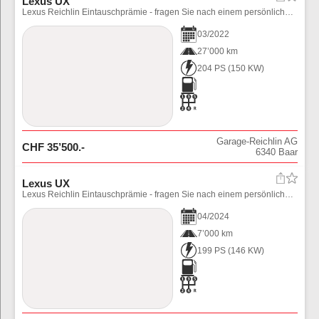
Lexus UX
Lexus Reichlin Eintauschprämie - fragen Sie nach einem persönlichen Angebot.
03
/
2022
27’000 km
204 PS
(
150
KW)
Garage-Reichlin AG
CHF
35’500
.-
6340
Baar
Lexus UX
Lexus Reichlin Eintauschprämie - fragen Sie nach einem persönlichen Angebot.
04
/
2024
7’000 km
199 PS
(
146
KW)