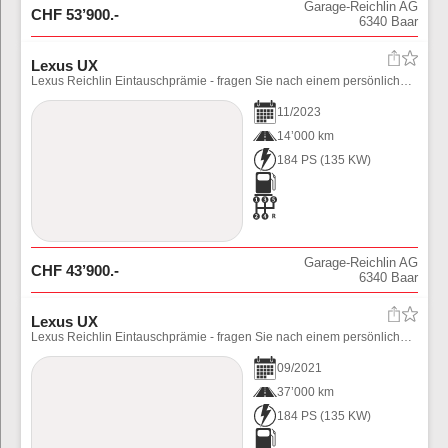
Garage-Reichlin AG
CHF
53’900
.-
6340
Baar
Lexus UX
Lexus Reichlin Eintauschprämie - fragen Sie nach einem persönlichen Angebot.
11
/
2023
14’000 km
184 PS
(
135
KW)
Garage-Reichlin AG
CHF
43’900
.-
6340
Baar
Lexus UX
Lexus Reichlin Eintauschprämie - fragen Sie nach einem persönlichen Angebot.
09
/
2021
37’000 km
184 PS
(
135
KW)