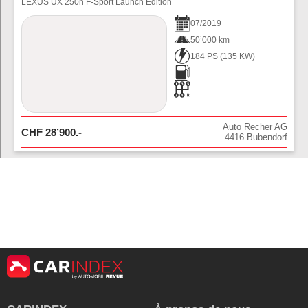
LEXUS UX 250h F-Sport Launch Edition
07
/
2019
50’000 km
184 PS
(
135
KW)
Auto Recher AG
CHF
28’900
.-
4416
Bubendorf