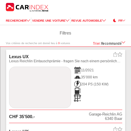
RECHERCHER
VENDRE UNE VOITURE
REVUE AUTOMOBILE
FR
Filtres
Trier
:
Recommandé
Vos critères de recherche ont donné lieu à
9
voitures
Lexus UX
Lexus Reichlin Eintauschprämie - fragen Sie nach einem persönlichen Angebot.
11
/
2021
35’000 km
204 PS
(
150
KW)
Garage-Reichlin AG
CHF
35’500
.-
6340
Baar