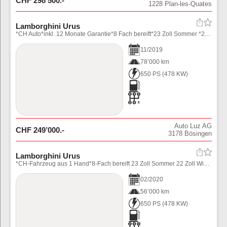
CHF
298’500
.-
1228
Plan-les-Quates
Lamborghini Urus
*CH Auto*inkl. 12 Monate Garantie*8 Fach bereift*23 Zoll Sommer *22 Zoll Winter*Alcantara*Head-Up Display*360°Kamera*
11
/
2019
78’000 km
650 PS
(
478
KW)
Auto Luz AG
CHF
249’000
.-
3178
Bösingen
Lamborghini Urus
*CH-Fahrzeug aus 1 Hand*8-Fach bereift 23 Zoll Sommer 22 Zoll Winter*Head-Up Display*Panoramadach*Alcantara* 360°Kamera*UVM*
02
/
2020
56’000 km
650 PS
(
478
KW)