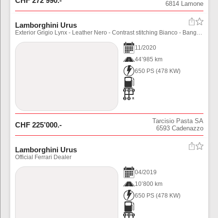
CHF
272’990
.-
6814
Lamone
Lamborghini Urus
Exterior Grigio Lynx - Leather Nero - Contrast stitching Bianco - Bang \u0026 Olufsen - Full ADAS - Heated \u0026 Ventilated Seats, Ecc (su richiesta kit invernale 22” sfr 9’000.-)
11
/
2020
44’985 km
650 PS
(
478
KW)
Tarcisio Pasta SA
CHF
225’000
.-
6593
Cadenazzo
Lamborghini Urus
Official Ferrari Dealer
04
/
2019
10’800 km
650 PS
(
478
KW)