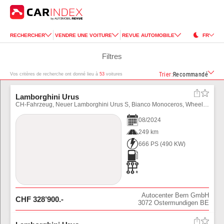
RECHERCHER
VENDRE UNE VOITURE
REVUE AUTOMOBILE
FR
Filtres
Trier
:
Recommandé
Vos critères de recherche ont donné lieu à
53
voitures
Lamborghini Urus
CH-Fahrzeug, Neuer Lamborghini Urus S, Bianco Monoceros, Wheels 23' Taigete Bronze Diamond, Vollausstattung, 666 PS.
08
/
2024
249 km
666 PS
(
490
KW)
Autocenter Bern GmbH
CHF
328’900
.-
3072
Ostermundigen BE