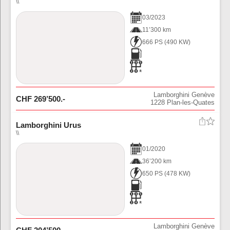
\\
03
/
2023
11’300 km
666 PS
(
490
KW)
Lamborghini Genève
CHF
269’500
.-
1228
Plan-les-Quates
Lamborghini Urus
\\
01
/
2020
36’200 km
650 PS
(
478
KW)
Lamborghini Genève