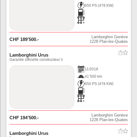
650 PS
(
478
KW)
Lamborghini Genève
CHF
189’500
.-
1228
Plan-les-Quates
Lamborghini Urus
Garantie officielle constructeur \\
11
/
2018
41’500 km
650 PS
(
478
KW)
Lamborghini Genève
CHF
194’500
.-
1228
Plan-les-Quates
Lamborghini Urus