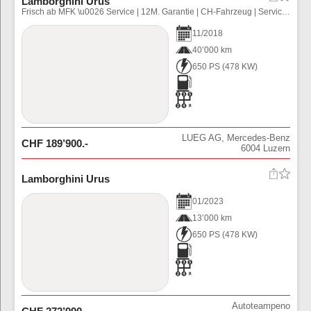
Lamborghini Urus
Frisch ab MFK \u0026 Service | 12M. Garantie | CH-Fahrzeug | Servicegepflegt
11
/
2018
40’000 km
650 PS
(
478
KW)
LUEG AG, Mercedes-Benz
CHF
189’900
.-
6004
Luzern
Lamborghini Urus
01
/
2023
13’000 km
650 PS
(
478
KW)
Autoteampeno