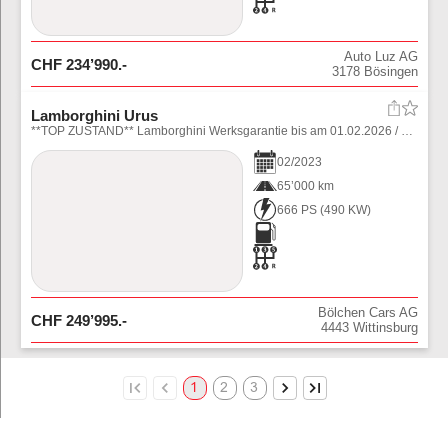
Auto Luz AG
CHF
234’990
.-
3178
Bösingen
Lamborghini Urus
**TOP ZUSTAND** Lamborghini Werksgarantie bis am 01.02.2026 / 8-fach bereift Winter auf 22\\
02
/
2023
65’000 km
666 PS
(
490
KW)
Bölchen Cars AG
CHF
249’995
.-
4443
Wittinsburg
1
2
3