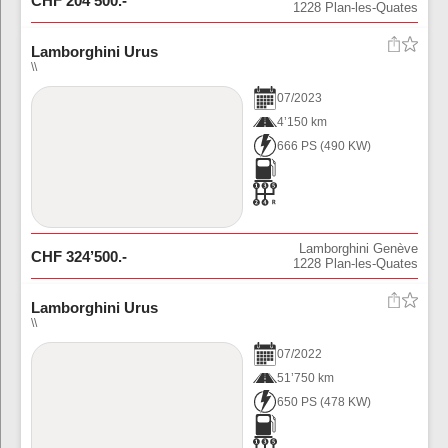
CHF
204’500
.-
1228
Plan-les-Quates
Lamborghini Urus
\\
07
/
2023
4’150 km
666 PS
(
490
KW)
Lamborghini Genève
CHF
324’500
.-
1228
Plan-les-Quates
Lamborghini Urus
\\
07
/
2022
51’750 km
650 PS
(
478
KW)