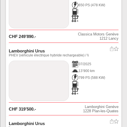
650 PS
(
478
KW)
Classica Motors Genève
CHF
249’890
.-
1212
Lancy
Lamborghini Urus
PHEV (véhicule électrique hybride rechargeable) / \\
07
/
2025
13’900 km
799 PS
(
588
KW)
Lamborghini Genève
CHF
319’500
.-
1228
Plan-les-Quates
Lamborghini Urus