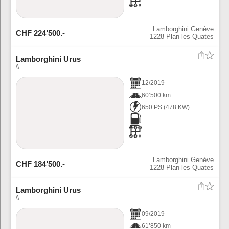
Lamborghini Genève
CHF
224’500
.-
1228
Plan-les-Quates
Lamborghini Urus
\\
12
/
2019
60’500 km
650 PS
(
478
KW)
Lamborghini Genève
CHF
184’500
.-
1228
Plan-les-Quates
Lamborghini Urus
\\
09
/
2019
61’850 km