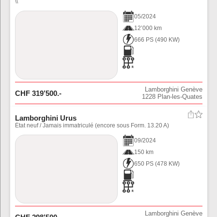
\\
05
/
2024
12’000 km
666 PS
(
490
KW)
Lamborghini Genève
CHF
319’500
.-
1228
Plan-les-Quates
Lamborghini Urus
État neuf / Jamais immatriculé (encore sous Form. 13.20 A)
09
/
2024
150 km
650 PS
(
478
KW)
Lamborghini Genève