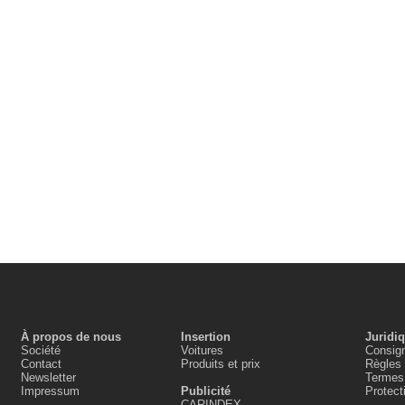
À propos de nous
Insertion
Juridi
Société
Voitures
Consign
Contact
Produits et prix
Règles 
Newsletter
Termes 
Impressum
Publicité
Protec
CARINDEX