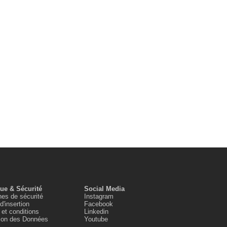
que & Sécurité
Social Media
es de sécurité
Instagram
d'insertion
Facebook
et conditions
Linkedin
tion des Données
Youtube