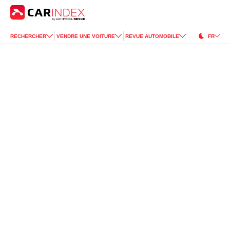
RECHERCHER
VENDRE UNE VOITURE
REVUE AUTOMOBILE
FR
Mini
Cooper
for Sale