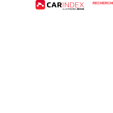
RECHERCH
Kia
EV4 Fastback
for Sal