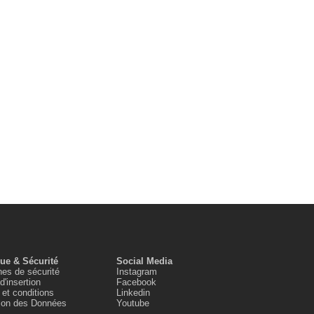
que & Sécurité
Social Media
es de sécurité
Instagram
d'insertion
Facebook
et conditions
Linkedin
tion des Données
Youtube