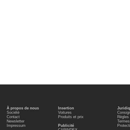
À propos de nous
Insertion
Juridi
Société
Voitures
Consign
Contact
Produits et prix
Règles 
Newsletter
Termes 
Impressum
Publicité
Protec
CARINDEX