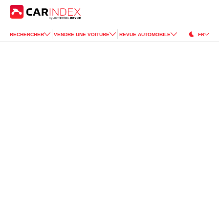
RECHERCHER
VENDRE UNE VOITURE
REVUE AUTOMOBILE
FR
Kia
Sportage
for Sale