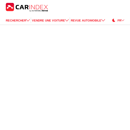
RECHERCHER
VENDRE UNE VOITURE
REVUE AUTOMOBILE
FR
BMW
i7
for Sale