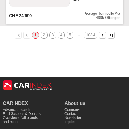
Garage Tornisello AG
CHF
24’990
.-
4665
Oftringen
…
1
2
3
4
5
1084
CARINDEX
About us
Advanced search
Company
Find Garages & Dealers
Contact
Overview of all brands
Newsletter
and models
Imprint