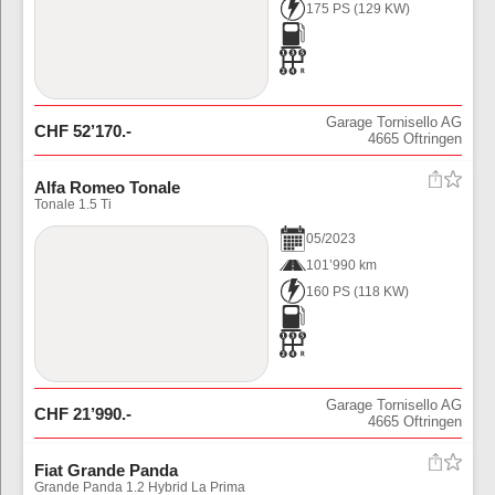
175 PS
(
129
KW)
Garage Tornisello AG
CHF
52’170
.-
4665
Oftringen
Alfa Romeo Tonale
Tonale 1.5 Ti
05
/
2023
101’990 km
160 PS
(
118
KW)
Garage Tornisello AG
CHF
21’990
.-
4665
Oftringen
Fiat Grande Panda
Grande Panda 1.2 Hybrid La Prima