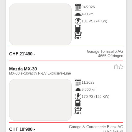
04
/
2026
490 km
101 PS
(
74
KW)
Garage Tornisello AG
CHF
21’490
.-
4665
Oftringen
Mazda MX-30
MX-30 e-Skyactiv R-EV Exclusive-Line
11
/
2023
9’500 km
170 PS
(
125
KW)
Garage & Carrosserie Bienz AG
CHF
19’900
.-
6074
Giswil