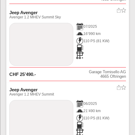
Jeep Avenger
Avenger 1.2 MHEV Summit Sky
07
/
2025
16’990 km
110 PS
(
81
KW)
Garage Tornisello AG
CHF
25’490
.-
4665
Oftringen
Jeep Avenger
Avenger 1.2 MHEV Summit
06
/
2025
21’490 km
110 PS
(
81
KW)