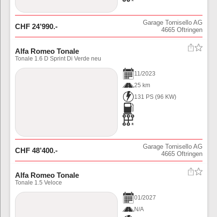
Garage Tornisello AG
CHF
24’990
.-
4665
Oftringen
Alfa Romeo Tonale
Tonale 1.6 D Sprint Di Verde neu
11
/
2023
25 km
131 PS
(
96
KW)
Garage Tornisello AG
CHF
48’400
.-
4665
Oftringen
Alfa Romeo Tonale
Tonale 1.5 Veloce
01
/
2027
N/A