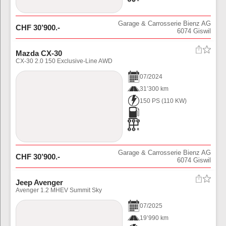
Garage & Carrosserie Bienz AG
CHF
30’900
.-
6074
Giswil
Mazda CX-30
CX-30 2.0 150 Exclusive-Line AWD
07
/
2024
31’300 km
150 PS
(
110
KW)
Garage & Carrosserie Bienz AG
CHF
30’900
.-
6074
Giswil
Jeep Avenger
Avenger 1.2 MHEV Summit Sky
07
/
2025
19’990 km