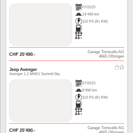
07
/
2025
19’490 km
110 PS
(
81
KW)
Garage Tornisello AG
CHF
25’490
.-
4665
Oftringen
Jeep Avenger
Avenger 1.2 MHEV Summit Sky
07
/
2025
8’990 km
110 PS
(
81
KW)
Garage Tornisello AG
CHF
25’490
.-
4665
Oftringen