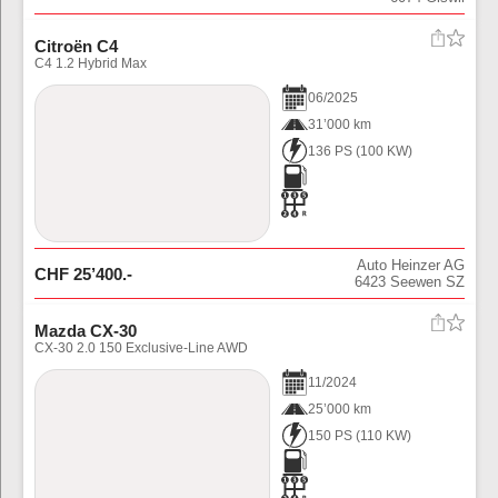
Citroën C4
C4 1.2 Hybrid Max
06
/
2025
31’000 km
136 PS
(
100
KW)
Auto Heinzer AG
CHF
25’400
.-
6423
Seewen SZ
Mazda CX-30
CX-30 2.0 150 Exclusive-Line AWD
11
/
2024
25’000 km
150 PS
(
110
KW)