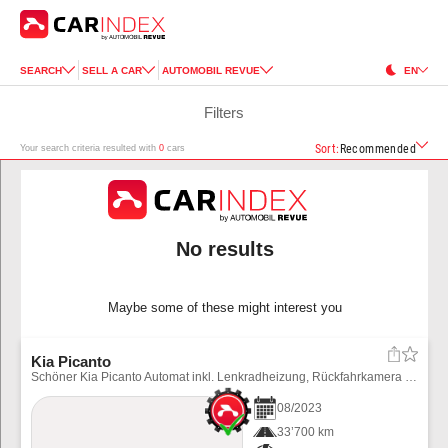
SEARCH
SELL A CAR
AUTOMOBIL REVUE
EN
Filters
Sort
:
Recommended
Your search criteria resulted with
0
cars
No results
Maybe some of these might interest you
Kia Picanto
Schöner Kia Picanto Automat inkl. Lenkradheizung, Rückfahrkamera usw. Winterräder können für CHF 900.-- bezogen werden.
08
/
2023
33’700 km