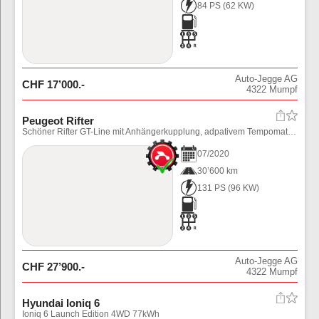
84 PS
(
62
KW)
Auto-Jegge AG
CHF
17’000
.-
4322
Mumpf
Peugeot Rifter
Schöner Rifter GT-Line mit Anhängerkupplung, adpativem Tempomat und div. Assistenten. Preis inkl. Ablieferungspauschale (Fahrzeug noch in Aufbereitung)
07
/
2020
30’600 km
131 PS
(
96
KW)
Auto-Jegge AG
CHF
27’900
.-
4322
Mumpf
Hyundai Ioniq 6
Ioniq 6 Launch Edition 4WD 77kWh