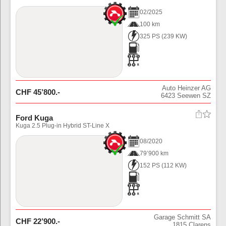
02
/
2025
100 km
325 PS
(
239
KW)
Auto Heinzer AG
CHF
45’800
.-
6423
Seewen SZ
Ford Kuga
Kuga 2.5 Plug-in Hybrid ST-Line X
08
/
2020
79’900 km
152 PS
(
112
KW)
Garage Schmitt SA
CHF
22’900
.-
1815
Clarens