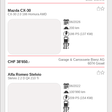
Mazda CX-30
CX-30 2.0 186 Homura AWD
06
/
2026
200 km
186 PS
(
137
KW)
Garage & Carrosserie Bienz AG
CHF
38’650
.-
6074
Giswil
Alfa Romeo Stelvio
Stelvio 2.2 D Q4 210 Ti
06
/
2022
100’990 km
209 PS
(
154
KW)