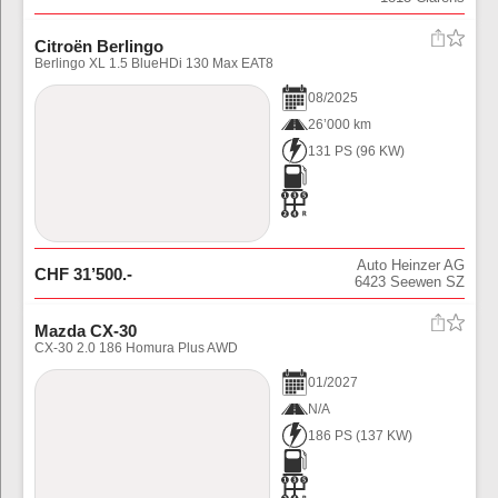
Citroën Berlingo
Berlingo XL 1.5 BlueHDi 130 Max EAT8
08
/
2025
26’000 km
131 PS
(
96
KW)
Auto Heinzer AG
CHF
31’500
.-
6423
Seewen SZ
Mazda CX-30
CX-30 2.0 186 Homura Plus AWD
01
/
2027
N/A
186 PS
(
137
KW)