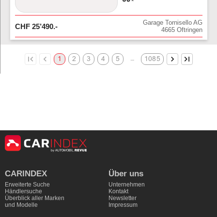
Garage Tornisello AG
CHF
25’490
.-
4665
Oftringen
…
1
2
3
4
5
1085
CARINDEX
Über uns
Erweiterte Suche
Unternehmen
Händlersuche
Kontakt
Überblick aller Marken
Newsletter
und Modelle
Impressum