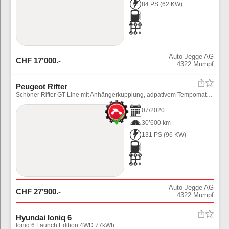
84 PS
(
62
KW)
Auto-Jegge AG
CHF
17’000
.-
4322
Mumpf
Peugeot Rifter
Schöner Rifter GT-Line mit Anhängerkupplung, adpativem Tempomat und div. Assistenten. Preis inkl. Ablieferungspauschale (Fahrzeug noch in Aufbereitung)
07
/
2020
30’600 km
131 PS
(
96
KW)
Auto-Jegge AG
CHF
27’900
.-
4322
Mumpf
Hyundai Ioniq 6
Ioniq 6 Launch Edition 4WD 77kWh