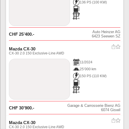
136 PS
(
100
KW)
Auto Heinzer AG
CHF
25’400
.-
6423
Seewen SZ
Mazda CX-30
CX-30 2.0 150 Exclusive-Line AWD
11
/
2024
25’000 km
150 PS
(
110
KW)
Garage & Carrosserie Bienz AG
CHF
30’900
.-
6074
Giswil
Mazda CX-30
CX-30 2.0 150 Exclusive-Line AWD