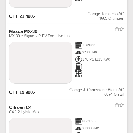
Garage Tornisello AG
CHF
21’490
.-
4665
Oftringen
Mazda MX-30
MX-30 e-Skyactiv R-EV Exclusive-Line
11
/
2023
9’500 km
170 PS
(
125
KW)
Garage & Carrosserie Bienz AG
CHF
19’900
.-
6074
Giswil
Citroën C4
C4 1.2 Hybrid Max
06
/
2025
31’000 km