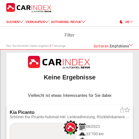
SUCHEN
VERKAUFEN
AUTOMOBIL REVUE
DE
Filter
Sortieren
:
Empfohlene
Ihre Suchkriterien haben ergeben
0
Fahrzeuge
Keine Ergebnisse
Vielleicht ist etwas Interessantes für Sie dabei
Kia Picanto
Schöner Kia Picanto Automat inkl. Lenkradheizung, Rückfahrkamera usw. Winterräder können für CHF 900.-- bezogen werden.
08
/
2023
33’700 km