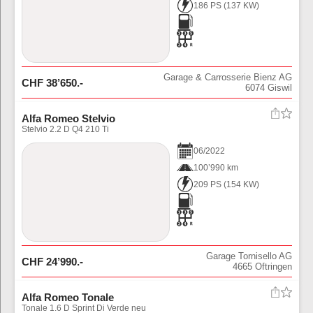
186 PS
(
137
KW)
Garage & Carrosserie Bienz AG
CHF
38’650
.-
6074
Giswil
Alfa Romeo Stelvio
Stelvio 2.2 D Q4 210 Ti
06
/
2022
100’990 km
209 PS
(
154
KW)
Garage Tornisello AG
CHF
24’990
.-
4665
Oftringen
Alfa Romeo Tonale
Tonale 1.6 D Sprint Di Verde neu