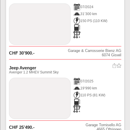
07
/
2024
31’300 km
150 PS
(
110
KW)
Garage & Carrosserie Bienz AG
CHF
30’900
.-
6074
Giswil
Jeep Avenger
Avenger 1.2 MHEV Summit Sky
07
/
2025
19’990 km
110 PS
(
81
KW)
Garage Tornisello AG
CHF
25’490
.-
4665
Oftringen