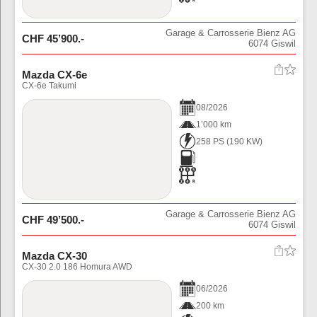
Garage & Carrosserie Bienz AG
CHF
45’900
.-
6074
Giswil
Mazda CX-6e
CX-6e Takumi
08
/
2026
1’000 km
258 PS
(
190
KW)
Garage & Carrosserie Bienz AG
CHF
49’500
.-
6074
Giswil
Mazda CX-30
CX-30 2.0 186 Homura AWD
06
/
2026
200 km