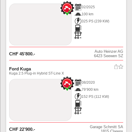
02
/
2025
100 km
325 PS
(
239
KW)
Auto Heinzer AG
CHF
45’800
.-
6423
Seewen SZ
Ford Kuga
Kuga 2.5 Plug-in Hybrid ST-Line X
08
/
2020
79’900 km
152 PS
(
112
KW)
Garage Schmitt SA
CHF
22’900
.-
1815
Clarens