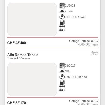
11
/
2023
25 km
131 PS
(
96
KW)
Garage Tornisello AG
CHF
48’400
.-
4665
Oftringen
Alfa Romeo Tonale
Tonale 1.5 Veloce
01
/
2027
N/A
175 PS
(
129
KW)
Garage Tornisello AG
CHF
52’170
.-
4665
Oftringen