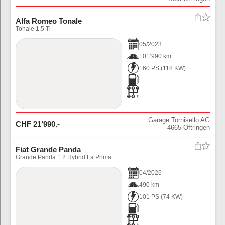
Alfa Romeo Tonale
Tonale 1.5 Ti
05
/
2023
101’990 km
160 PS
(
118
KW)
Garage Tornisello AG
CHF
21’990
.-
4665
Oftringen
Fiat Grande Panda
Grande Panda 1.2 Hybrid La Prima
04
/
2026
490 km
101 PS
(
74
KW)