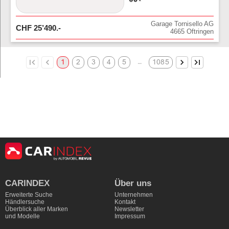
Garage Tornisello AG
CHF
25’490
.-
4665
Oftringen
…
1
2
3
4
5
1085
CARINDEX
Über uns
Erweiterte Suche
Unternehmen
Händlersuche
Kontakt
Überblick aller Marken
Newsletter
und Modelle
Impressum