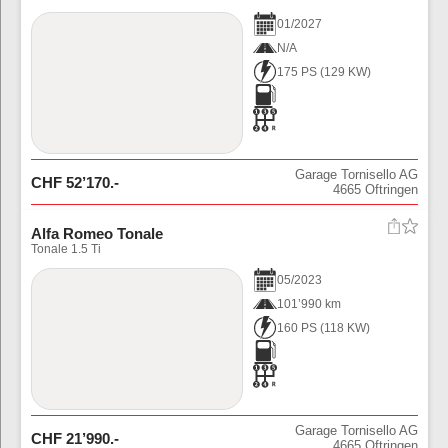
01
/
2027
N/A
175 PS
(
129
KW)
Garage Tornisello AG
CHF
52’170
.-
4665
Oftringen
Alfa Romeo Tonale
Tonale 1.5 Ti
05
/
2023
101’990 km
160 PS
(
118
KW)
Garage Tornisello AG
CHF
21’990
.-
4665
Oftringen