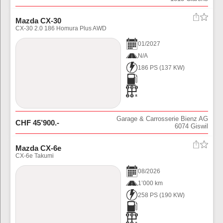
Mazda CX-30
CX-30 2.0 186 Homura Plus AWD
01
/
2027
N/A
186 PS
(
137
KW)
Garage & Carrosserie Bienz AG
CHF
45’900
.-
6074
Giswil
Mazda CX-6e
CX-6e Takumi
08
/
2026
1’000 km
258 PS
(
190
KW)