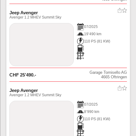
Jeep Avenger
Avenger 1.2 MHEV Summit Sky
07
/
2025
19’490 km
110 PS
(
81
KW)
Garage Tornisello AG
CHF
25’490
.-
4665
Oftringen
Jeep Avenger
Avenger 1.2 MHEV Summit Sky
07
/
2025
8’990 km
110 PS
(
81
KW)