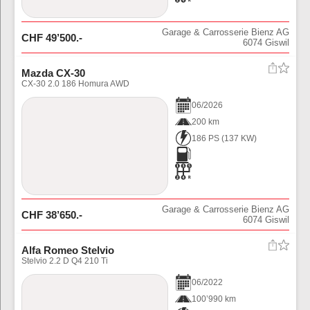
Garage & Carrosserie Bienz AG
CHF
49’500
.-
6074
Giswil
Mazda CX-30
CX-30 2.0 186 Homura AWD
06
/
2026
200 km
186 PS
(
137
KW)
Garage & Carrosserie Bienz AG
CHF
38’650
.-
6074
Giswil
Alfa Romeo Stelvio
Stelvio 2.2 D Q4 210 Ti
06
/
2022
100’990 km