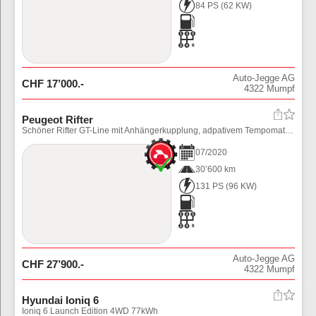
84 PS
(
62
KW)
Auto-Jegge AG
CHF
17’000
.-
4322
Mumpf
Peugeot Rifter
Schöner Rifter GT-Line mit Anhängerkupplung, adpativem Tempomat und div. Assistenten. Preis inkl. Ablieferungspauschale (Fahrzeug noch in Aufbereitung)
07
/
2020
30’600 km
131 PS
(
96
KW)
Auto-Jegge AG
CHF
27’900
.-
4322
Mumpf
Hyundai Ioniq 6
Ioniq 6 Launch Edition 4WD 77kWh