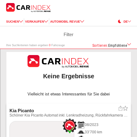
SUCHEN
VERKAUFEN
AUTOMOBIL REVUE
DE
Filter
Sortieren
:
Empfohlene
Ihre Suchkriterien haben ergeben
0
Fahrzeuge
Keine Ergebnisse
Vielleicht ist etwas Interessantes für Sie dabei
Kia Picanto
Schöner Kia Picanto Automat inkl. Lenkradheizung, Rückfahrkamera usw. Winterräder können für CHF 900.-- bezogen werden.
08
/
2023
33’700 km