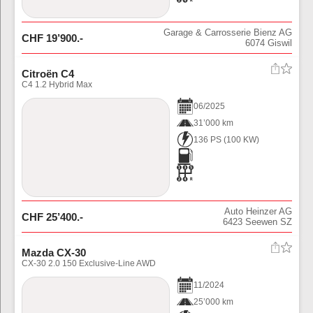
Garage & Carrosserie Bienz AG
CHF
19’900
.-
6074
Giswil
Citroën C4
C4 1.2 Hybrid Max
06
/
2025
31’000 km
136 PS
(
100
KW)
Auto Heinzer AG
CHF
25’400
.-
6423
Seewen SZ
Mazda CX-30
CX-30 2.0 150 Exclusive-Line AWD
11
/
2024
25’000 km