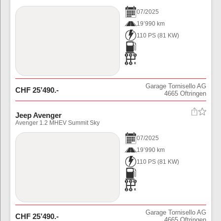
07
/
2025
19’990 km
110 PS
(
81
KW)
Garage Tornisello AG
CHF
25’490
.-
4665
Oftringen
Jeep Avenger
Avenger 1.2 MHEV Summit Sky
07
/
2025
19’990 km
110 PS
(
81
KW)
Garage Tornisello AG
CHF
25’490
.-
4665
Oftringen