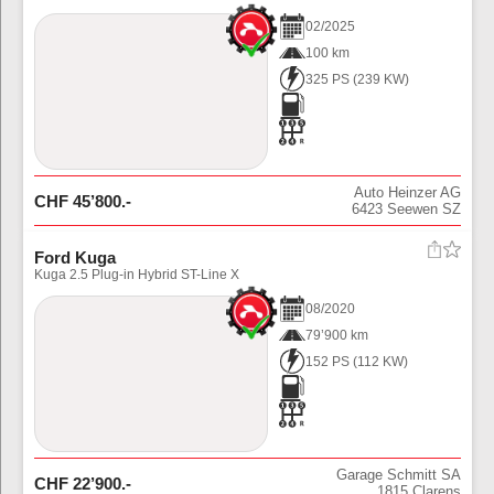
02
/
2025
100 km
325 PS
(
239
KW)
Auto Heinzer AG
CHF
45’800
.-
6423
Seewen SZ
Ford Kuga
Kuga 2.5 Plug-in Hybrid ST-Line X
08
/
2020
79’900 km
152 PS
(
112
KW)
Garage Schmitt SA
CHF
22’900
.-
1815
Clarens