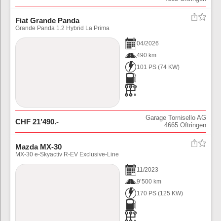
Fiat Grande Panda
Grande Panda 1.2 Hybrid La Prima
04
/
2026
490 km
101 PS
(
74
KW)
Garage Tornisello AG
CHF
21’490
.-
4665
Oftringen
Mazda MX-30
MX-30 e-Skyactiv R-EV Exclusive-Line
11
/
2023
9’500 km
170 PS
(
125
KW)