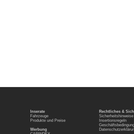
Inserate
Rechtliches & Sich
Fahrzeuge
Sicherheitshinweise
Produkte und Preise
Insertionsregeln
Geschäftsbedingun
Werbung
Datenschutzerkläru
CARINDEX