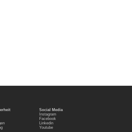
erheit
Social Media
Instagram
Facebook
gen
Linkedin
ng
Youtube