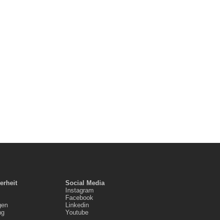
erheit
Social Media
Instagram
Facebook
gen
Linkedin
ng
Youtube