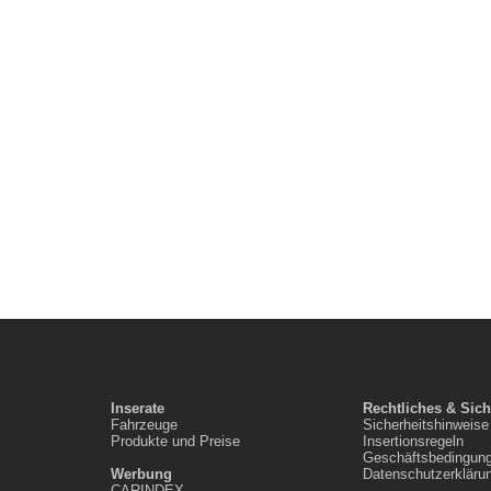
Inserate
Rechtliches & Sich
Fahrzeuge
Sicherheitshinweise
Produkte und Preise
Insertionsregeln
Geschäftsbedingun
Werbung
Datenschutzerkläru
CARINDEX