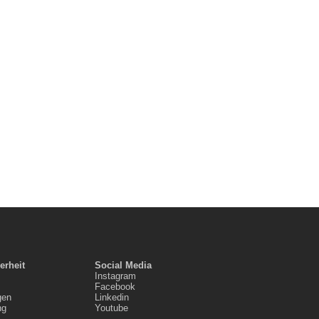
erheit
Social Media
Instagram
Facebook
gen
Linkedin
ng
Youtube