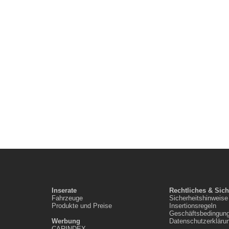
Inserate
Rechtliches & Sich
Fahrzeuge
Sicherheitshinweise
Produkte und Preise
Insertionsregeln
Geschäftsbedingun
Werbung
Datenschutzerkläru
CARINDEX