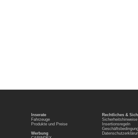
ffiz.Opel-Partner......
Inserate
Rechtliches & Sich
Fahrzeuge
Sicherheitshinweise
Produkte und Preise
Insertionsregeln
Geschäftsbedingun
Werbung
Datenschutzerkläru
CARINDEX